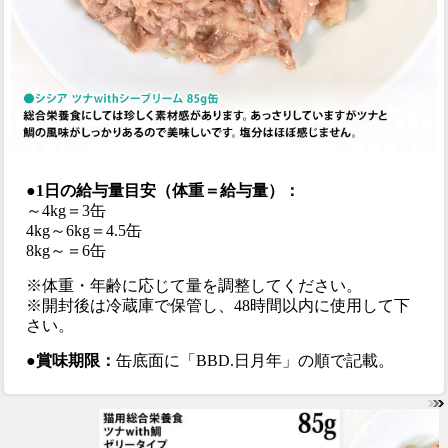
●1日の給与量目安（体重＝給与量）：
～4kg＝3缶
4kg～6kg＝4.5缶
8kg～＝6缶
※体重・年齢に応じて量を調整してください。
※開封後は冷蔵庫で保管し、48時間以内に使用して下
さい。
●賞味期限：
缶底面に「BBD.日月年」の順で記載。