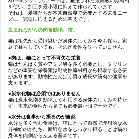
Schesir(シシア)のフードは、厳選された最高級の原材料
を使い、加工を最小限に抑えて作られています。
それは、愛猫たちが本来自然界で必要とする栄養ニー
ズに、完璧に応えるための答えです。
生まれながらの肉食動物、猫。
猫は祖先から受け継いだ身体のしくみを今も保ち、家
庭で暮らしていても、その肉食性を失っていません。
●肉は、猫にとって不可欠な栄養
猫はたんぱく質やアミノ酸を多く必要とし、タウリン
などの重要な栄養素は動物性原材料から摂取する必要
があります。動物性たんぱく質が成長や筋肉の健康を
支えます。
●炭水化物は必須ではありません
猫は炭水化物を効率よく利用する身体のしくみを持た
ず、本来の食性から見ても必要最小限で十分です。
●水分は食事から摂るのが自然
水分を多く含む食事は、猫にとって自然で理想的な水
分補給のかたち。新鮮な水をしっかり摂ることは猫の
身体を内側から支える基本です。