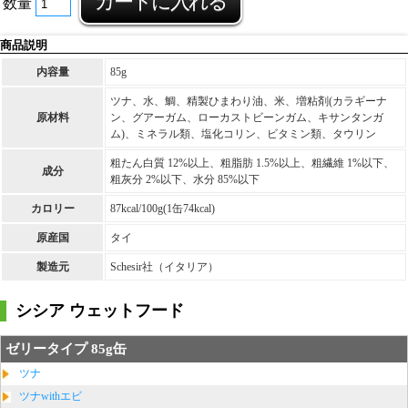
数量
商品説明
内容量
85g
ツナ、水、鯛、精製ひまわり油、米、増粘剤(カラギーナ
原材料
ン、グアーガム、ローカストビーンガム、キサンタンガ
ム)、ミネラル類、塩化コリン、ビタミン類、タウリン
粗たん白質 12%以上、粗脂肪 1.5%以上、粗繊維 1%以下、
成分
粗灰分 2%以下、水分 85%以下
カロリー
87kcal/100g(1缶74kcal)
原産国
タイ
製造元
Schesir社（イタリア）
シシア ウェットフード
ゼリータイプ 85g缶
ツナ
ツナwithエビ