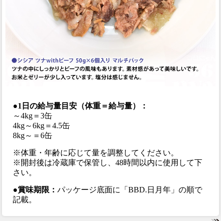
●1日の給与量目安（体重＝給与量）：
～4kg＝3缶
4kg～6kg＝4.5缶
8kg～＝6缶
※体重・年齢に応じて量を調整してください。
※開封後は冷蔵庫で保管し、48時間以内に使用して下
さい。
●賞味期限：
パッケージ底面に「BBD.日月年」の順で
記載。