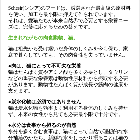
Schesir(シシア)のフードは、厳選された最高級の原材料
を使い、加工を最小限に抑えて作られています。
それは、愛猫たちが本来自然界で必要とする栄養ニー
ズに、完璧に応えるための答えです。
生まれながらの肉食動物、猫。
猫は祖先から受け継いだ身体のしくみを今も保ち、家
庭で暮らしていても、その肉食性を失っていません。
●肉は、猫にとって不可欠な栄養
猫はたんぱく質やアミノ酸を多く必要とし、タウリン
などの重要な栄養素は動物性原材料から摂取する必要
があります。動物性たんぱく質が成長や筋肉の健康を
支えます。
●炭水化物は必須ではありません
猫は炭水化物を効率よく利用する身体のしくみを持た
ず、本来の食性から見ても必要最小限で十分です。
●水分は食事から摂るのが自然
水分を多く含む食事は、猫にとって自然で理想的な水
分補給のかたち。新鮮な水をしっかり摂ることは猫の