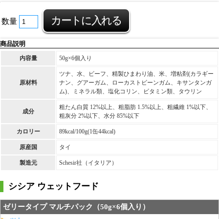
数量
商品説明
内容量
50g×6個入り
ツナ、水、ビーフ、精製ひまわり油、米、増粘剤(カラギー
原材料
ナン、グアーガム、ローカストビーンガム、キサンタンガ
ム)、ミネラル類、塩化コリン、ビタミン類、タウリン
粗たん白質 12%以上、粗脂肪 1.5%以上、粗繊維 1%以下、
成分
粗灰分 2%以下、水分 85%以下
カロリー
89kcal/100g(1缶44kcal)
原産国
タイ
製造元
Schesir社（イタリア）
シシア ウェットフード
ゼリータイプ マルチパック（50g×6個入り）