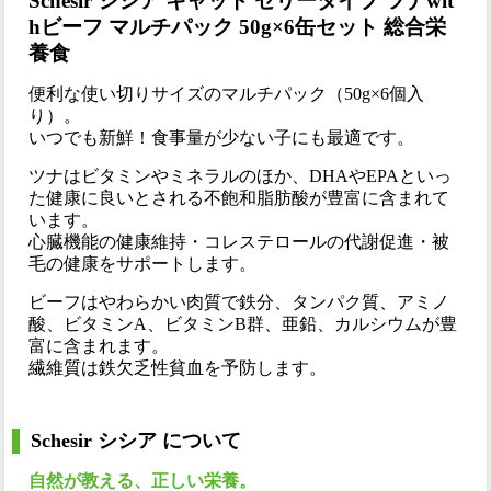
Schesir シシア キャット ゼリータイプ ツナwit
hビーフ マルチパック 50g×6缶セット 総合栄
養食
便利な使い切りサイズのマルチパック（50g×6個入
り）。
いつでも新鮮！食事量が少ない子にも最適です。
ツナはビタミンやミネラルのほか、DHAやEPAといっ
た健康に良いとされる不飽和脂肪酸が豊富に含まれて
います。
心臓機能の健康維持・コレステロールの代謝促進・被
毛の健康をサポートします。
ビーフはやわらかい肉質で鉄分、タンパク質、アミノ
酸、ビタミンA、ビタミンB群、亜鉛、カルシウムが豊
富に含まれます。
繊維質は鉄欠乏性貧血を予防します。
Schesir シシア について
自然が教える、正しい栄養。