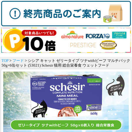
TOP
>
フード
> シシア キャット ゼリータイプ ツナwithビーフ マルチパック
50g×6缶セット (53021) Schesir 猫用 総合栄養食 ウェットフード