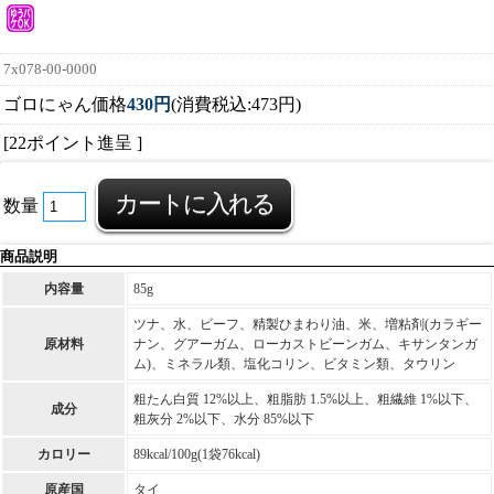
7x078-00-0000
ゴロにゃん価格
430円
(消費税込:473円)
[22ポイント進呈 ]
数量
商品説明
内容量
85g
ツナ、水、ビーフ、精製ひまわり油、米、増粘剤(カラギー
原材料
ナン、グアーガム、ローカストビーンガム、キサンタンガ
ム)、ミネラル類、塩化コリン、ビタミン類、タウリン
粗たん白質 12%以上、粗脂肪 1.5%以上、粗繊維 1%以下、
成分
粗灰分 2%以下、水分 85%以下
カロリー
89kcal/100g(1袋76kcal)
原産国
タイ