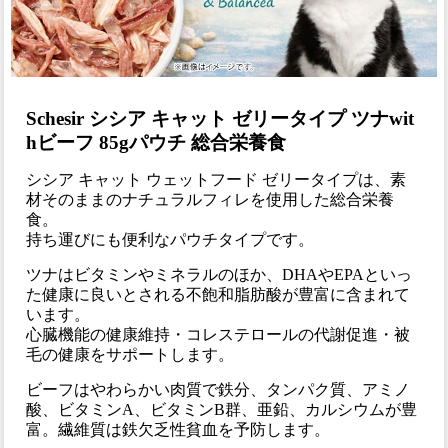
Schesir シシア キャット ゼリータイプ ツナwit
hビーフ 85gパウチ 総合栄養食
シシア キャット ウェットフード ゼリータイプは、素
材そのままのナチュラルフィレを使用した総合栄養
食。
持ち運びにも便利なパウチタイプです。
ツナはビタミンやミネラルのほか、DHAやEPAといっ
た健康に良いとされる不飽和脂肪酸が豊富に含まれて
います。
心臓機能の健康維持・コレステロールの代謝促進・被
毛の健康をサポートします。
ビーフはやわらかい肉質で鉄分、タンパク質、アミノ
酸、ビタミンA、ビタミンB群、亜鉛、カルシウムが豊
富。繊維質は鉄欠乏性貧血を予防します。