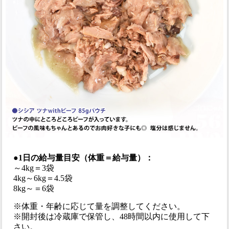
●1日の給与量目安（体重＝給与量）：
～4kg＝3袋
4kg～6kg＝4.5袋
8kg～＝6袋
※体重・年齢に応じて量を調整してください。
※開封後は冷蔵庫で保管し、48時間以内に使用して下
さい。