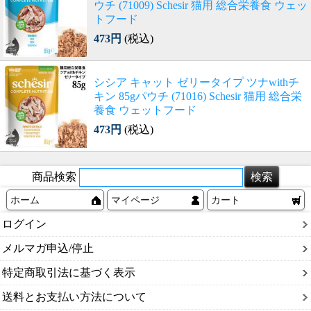
ウチ (71009) Schesir 猫用 総合栄養食 ウェッ
トフード
473円
(税込)
シシア キャット ゼリータイプ ツナwithチ
キン 85gパウチ (71016) Schesir 猫用 総合栄
養食 ウェットフード
473円
(税込)
商品検索
ホーム
マイページ
カート
ログイン
メルマガ申込/停止
特定商取引法に基づく表示
送料とお支払い方法について