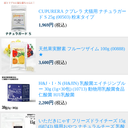
CUPURERA クプレラ 犬猫用 ナチュラガー
ド S 25g (00503) 粉末タイプ
1,969円
(税込)
天然果実酵素 フルーツザイム 100g (00888)
★
3,600円
(税込)
H&J・I・N (H&JIN) 乳酸菌エイチジンブル
ー 30g (1g×30包) (10713) 動物用乳酸菌食品
仁酸菌 HJ1乳酸菌
2,200円
(税込)
いただきにゃす フリーズドライチーズ 15g
(68743) 猫用おやつ ナチュラルチーズ 乳酸