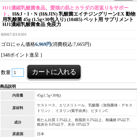
HJ1濃縮乳酸菌食品。愛猫の肌とカラダの若返りをサポー
ト。
H&J・I・N (H&JIN) 乳酸菌エイチジングリーンEX 動物
用乳酸菌 45g (1.5g×30包入り) (10485) ペット用 サプリメント
HJ1濃縮乳酸菌食品 免疫力
80067-03-0301
ゴロにゃん価格
6,969円
(消費税込:7,665円)
[348ポイント進呈 ]
数量
商品説明
内容量
45g(1.5g×30包)
ケストース、エリスリトール、乳酸菌（加熱菌体・デキス
原材料
トリン）、イヌリン(菊芋由来)、ビタミンC
粗たん白質 3.3%以上、粗脂肪 0.2%以上、粗繊維 0%以下、
成分
粗灰分 0.6%以下、水分 10%以下
原産国
日本