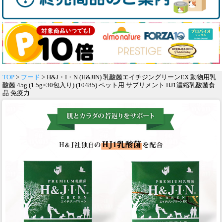
TOP
>
フード
> H&J・I・N (H&JIN) 乳酸菌エイチジングリーンEX 動物用乳
酸菌 45g (1.5g×30包入り) (10485) ペット用 サプリメント HJ1濃縮乳酸菌食
品 免疫力