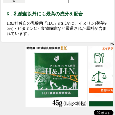
る
6．乳酸菌以外にも最高の成分を配合
H&J社独自の乳酸菌「HJ1」のほかに、イヌリン(菊芋9
5%)・ビタミンC・食物繊維など厳選された原料が含ま
れています。