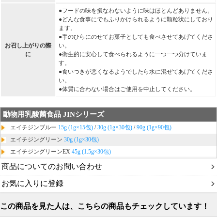
●フードの味を損なわないように味はほとんどありません。
●どんな食事にでもふりかけられるように顆粒状にしており
ます。
●手のひらにのせてお菓子としても食べさせてあげてくださ
お召し上がりの際
い。
に
●衛生的に安心して食べられるように一つ一つ分けていま
す。
●食いつきが悪くなるようでしたら水に混ぜてあげてくださ
い。
●体質に合わない場合はご使用を中止してください。
動物用乳酸菌食品 JINシリーズ
エイチジンブルー
15g (1g×15包)
/
30g (1g×30包)
/
90g (1g×90包)
エイチジングリーン
30g (1g×30包)
エイチジングリーンEX
45g (1.5g×30包)
商品についてのお問い合わせ
お気に入りに登録
この商品を見た人は、こちらの商品もチェックしています！