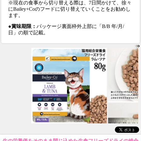
※現在の食事から切り替える際は、7日間かけて、徐々
にBailey+Coのフードに切り替えていくことをお勧めし
ます。
●賞味期限：
パッケージ裏面枠外上部に「B/B 年/月/
日」の順で記載。
生の栄養価をそのまま閉じ込めた生食フリーズドライの総合