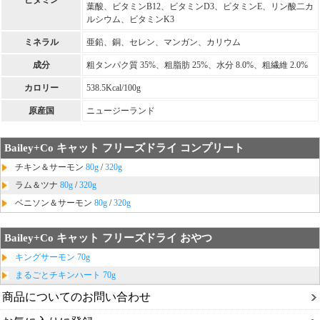
葉酸、ビタミンB12、ビタミンD3、ビタミンE、リン酸二カ
ルシウム、ビタミンK3
ミネラル
亜鉛、銅、セレン、マンガン、カリウム
成分
粗タンパク質 35%、粗脂肪 25%、水分 8.0%、粗繊維 2.0%
カロリー
538.5Kcal/100g
原産国
ニュージーランド
Bailey+Co キャット フリーズドライ コンプリート
チキン＆サーモン
80g
/
320g
ラム＆ツナ
80g
/
320g
ベニソン＆サーモン
80g
/
320g
Bailey+Co キャット フリーズドライ おやつ
キングサーモン 70g
まるごとチキンハート 70g
商品についてのお問い合わせ