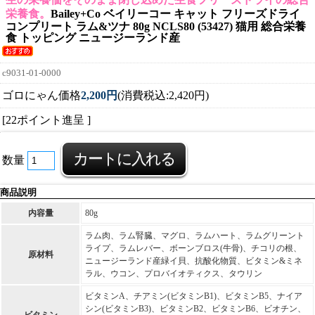
栄養食。
Bailey+Co ベイリーコー キャット フリーズドライ
コンプリート ラム&ツナ 80g NCLS80 (53427) 猫用 総合栄養
食 トッピング ニュージーランド産
c9031-01-0000
ゴロにゃん価格
2,200円
(消費税込:2,420円)
[22ポイント進呈 ]
数量
商品説明
内容量
80g
ラム肉、ラム腎臓、マグロ、ラムハート、ラムグリーント
ライプ、ラムレバー、ボーンブロス(牛骨)、チコリの根、
原材料
ニュージーランド産緑イ貝、抗酸化物質、ビタミン&ミネ
ラル、ウコン、プロバイオティクス、タウリン
ビタミンA、チアミン(ビタミンB1)、ビタミンB5、ナイア
シン(ビタミンB3)、ビタミンB2、ビタミンB6、ビオチン、
ビタミン