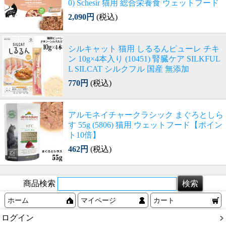
0) Schesir 猫用 総合栄養食 ウェットフード
2,090円
(税込)
シルキャット 猫用 しるるんピューレ チキ
ン 10g×4本入り (10451) 腎臓ケア SILKFUL
L SILCAT シルクフル 国産 無添加
770円
(税込)
アルモネイチャークラシック まぐろとしら
す 55g (5806) 猫用 ウェットフード【ポイン
ト10倍】
462円
(税込)
商品検索
ホーム
マイページ
カート
ログイン