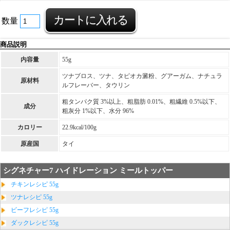
数量
商品説明
内容量
55g
ツナブロス、ツナ、タピオカ澱粉、グアーガム、ナチュラ
原材料
ルフレーバー、タウリン
粗タンパク質 3%以上、粗脂肪 0.01%、粗繊維 0.5%以下、
成分
粗灰分 1%以下、水分 96%
カロリー
22.9kcal/100g
原産国
タイ
シグネチャー7 ハイドレーション ミールトッパー
チキンレシピ 55g
ツナレシピ 55g
ビーフレシピ 55g
ダックレシピ 55g