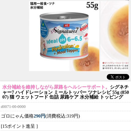
水分補給を維持しながら尿路をヘルシーサポート。
シグネチ
ャー7 ハイドレーション ミールトッパー ツナレシピ 55g (850
07) 猫 ウェットフード 缶詰 尿路ケア 水分補給 トッピング
d0071-00-0000
ゴロにゃん価格
290円
(消費税込:319円)
[15ポイント進呈 ]