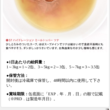
●1日あたりの給餌量：
1～3kg＝1～2缶、3～5kg＝2～3缶、5～7kg＝3～3.5缶
●保管方法：
開封後は冷蔵庫で保管し、48時間以内に使用して下さ
い。
●賞味期限：
缶底面に「EXP．年．月．日」の順で記載
（※PRD．は製造年月日）。