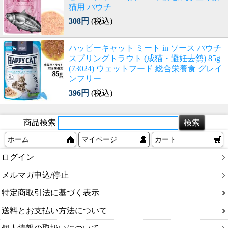
猫用 パウチ
308円
(税込)
ハッピーキャット ミート in ソース パウチ
スプリングトラウト (成猫・避妊去勢) 85g
(73024) ウェットフード 総合栄養食 グレイ
ンフリー
396円
(税込)
商品検索
ホーム
マイページ
カート
ログイン
メルマガ申込/停止
特定商取引法に基づく表示
送料とお支払い方法について