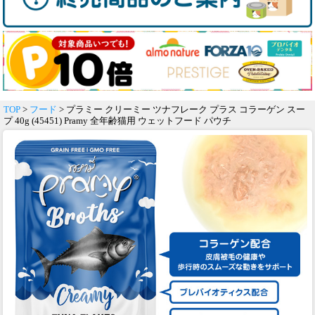
TOP
>
フード
> プラミー クリーミー ツナフレーク プラス コラーゲン スー
プ 40g (45451) Pramy 全年齢猫用 ウェットフード パウチ