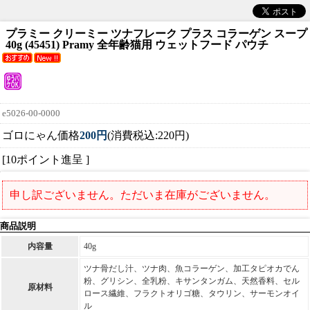
プラミー クリーミー ツナフレーク プラス コラーゲン スープ
40g (45451) Pramy 全年齢猫用 ウェットフード パウチ
e5026-00-0000
ゴロにゃん価格
200円
(消費税込:220円)
[10ポイント進呈 ]
申し訳ございません。ただいま在庫がございません。
商品説明
内容量
40g
ツナ骨だし汁、ツナ肉、魚コラーゲン、加工タピオカでん
粉、グリシン、全乳粉、キサンタンガム、天然香料、セル
原材料
ロース繊維、フラクトオリゴ糖、タウリン、サーモンオイ
ル