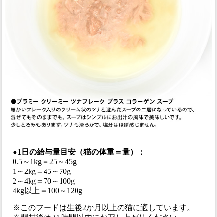
●1日の給与量目安（猫の体重＝量）：
0.5～1kg＝25～45g
1～2kg＝45～70g
2～4kg＝70～100g
4kg以上＝100～120g
※このフードは生後2か月以上の猫に適しています。