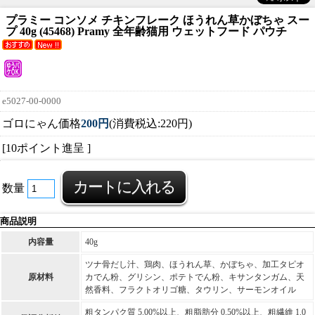
プラミー コンソメ チキンフレーク ほうれん草かぼちゃ スー
プ 40g (45468) Pramy 全年齢猫用 ウェットフード パウチ
e5027-00-0000
ゴロにゃん価格
200円
(消費税込:220円)
[10ポイント進呈 ]
数量
商品説明
内容量
40g
ツナ骨だし汁、鶏肉、ほうれん草、かぼちゃ、加工タピオ
原材料
カでん粉、グリシン、ポテトでん粉、キサンタンガム、天
然香料、フラクトオリゴ糖、タウリン、サーモンオイル
粗タンパク質 5.00%以上、粗脂肪分 0.50%以上、粗繊維 1.0