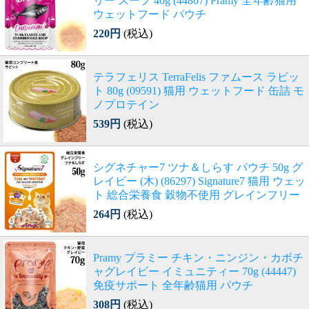
リー スープ 40g (44867) Pramy 全年齢猫用
ウェットフード パウチ
220円
(税込)
テラフェリス TerraFelis ファムース ラビッ
ト 80g (09591) 猫用 ウェットフード 缶詰 モ
ノプロテイン
539円
(税込)
シグネチャー7 ツナ＆しらす パウチ 50g グ
レイビー (木) (86297) Signature7 猫用 ウェッ
ト 総合栄養食 穀物不使用 グレインフリー
264円
(税込)
Pramy プラミー チキン・ニンジン・カボチ
ャグレイビー イミュニティー 70g (44447)
免疫サポート 全年齢猫用 パウチ
308円
(税込)