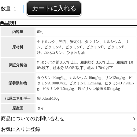
数量
商品説明
内容量
60g
ヤギミルク、初乳、安定剤、タウリン、カルシウム、リ
原材料
ン、ビタミンA、ビタミンC、ビタミンD、ビタミンE、
鉄、塩化コリン、ひまわり油
粗タンパク質 3.50%以上、粗脂肪分 3.60%以上、粗繊維 1.0
保証分析値
0%以下、粗水分 85.00%以下、粗灰 1.70％以下
タウリン 20mg/kg、カルシウム 16mg/kg、リン12mg/kg、ビ
栄養添加物
タミンA 500IU/kg、ビタミンC 1.2mg/kg、ビタミンD 7.9IU/k
g、ビタミンE 1.5mg/kg、鉄グリシン酸塩 0.85mg/kg
代謝エネルギー
63.50kcal/100g
原産国
タイ
商品についてのお問い合わせ
お気に入りに登録