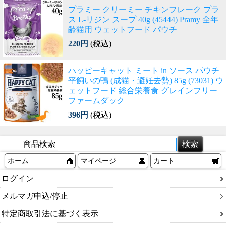
プラミー クリーミー チキンフレーク プラ
ス L-リジン スープ 40g (45444) Pramy 全年
齢猫用 ウェットフード パウチ
220円
(税込)
ハッピーキャット ミート in ソース パウチ
平飼いの鴨 (成猫・避妊去勢) 85g (73031) ウ
ェットフード 総合栄養食 グレインフリー
ファームダック
396円
(税込)
商品検索
ホーム
マイページ
カート
ログイン
メルマガ申込/停止
特定商取引法に基づく表示