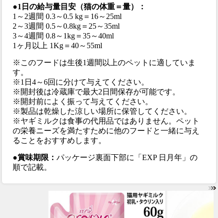
●1日の給与量目安（猫の体重＝量）：
1～2週間 0.3～0.5 kg＝16～25ml
2～3週間 0.5～0.8kg＝25～35ml
3～4週間 0.8～1kg＝35～40ml
1ヶ月以上 1Kg＝40～55ml
※このフードは生後1週間以上のペットに適していま
す。
※1日4～6回に分けて与えてください。
※開封後は冷蔵庫で最大2日間保存が可能です。
※開封前によく振って与えてください。
※製品は乾燥した涼しい場所に保管してください。
※ヤギミルクは食事の代用品ではありません。ペット
の栄養ニーズを満たすために他のフードと一緒に与え
ることをおすすめします。
●賞味期限：
パッケージ裏面下部に「EXP 日月年」の
順で記載。