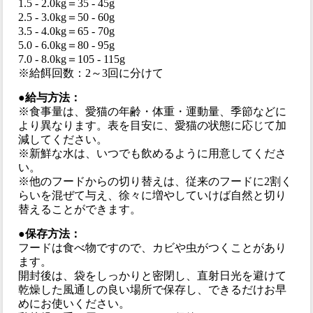
1.5 - 2.0kg＝35 - 45g
2.5 - 3.0kg＝50 - 60g
3.5 - 4.0kg＝65 - 70g
5.0 - 6.0kg＝80 - 95g
7.0 - 8.0kg＝105 - 115g
※給餌回数：2～3回に分けて
●給与方法：
※食事量は、愛猫の年齢・体重・運動量、季節などに
より異なります。表を目安に、愛猫の状態に応じて加
減してください。
※新鮮な水は、いつでも飲めるように用意してくださ
い。
※他のフードからの切り替えは、従来のフードに2割く
らいを混ぜて与え、徐々に増やしていけば自然と切り
替えることができます。
●保存方法：
フードは食べ物ですので、カビや虫がつくことがあり
ます。
開封後は、袋をしっかりと密閉し、直射日光を避けて
乾燥した風通しの良い場所で保存し、できるだけお早
めにお使いください。