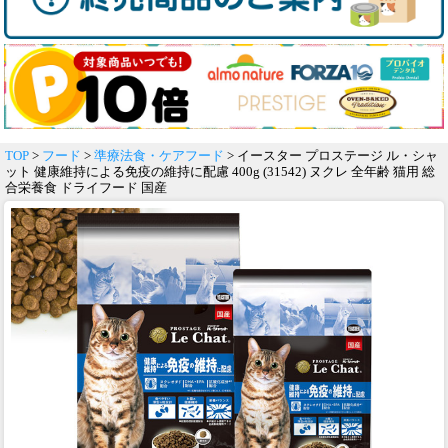
TOP
>
フード
>
準療法食・ケアフード
> イースター プロステージ ル・シャ
ット 健康維持による免疫の維持に配慮 400g (31542) ヌクレ 全年齢 猫用 総
合栄養食 ドライフード 国産