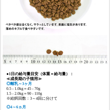
●1日の給与量目安（体重＝給与量）：
≪成長期の子猫用≫
◎離乳～3ヶ月
0.5 - 1.0kg＝45 - 70g
1.5 - 2.0kg＝90 - 110g
※給餌回数：3～4回に分けて
◎4～6ヵ月