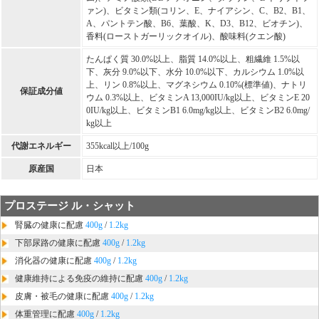
ァン)、ビタミン類(コリン、E、ナイアシン、C、B2、B1、
A、パントテン酸、B6、葉酸、K、D3、B12、ビオチン)、
香料(ローストガーリックオイル)、酸味料(クエン酸)
たんぱく質 30.0%以上、脂質 14.0%以上、粗繊維 1.5%以
下、灰分 9.0%以下、水分 10.0%以下、カルシウム 1.0%以
上、リン 0.8%以上、マグネシウム 0.10%(標準値)、ナトリ
保証成分値
ウム 0.3%以上、ビタミンA 13,000IU/kg以上、ビタミンE 20
0IU/kg以上、ビタミンB1 6.0mg/kg以上、ビタミンB2 6.0mg/
kg以上
代謝エネルギー
355kcal以上/100g
原産国
日本
プロステージ ル・シャット
腎臓の健康に配慮
400g
/
1.2kg
下部尿路の健康に配慮
400g
/
1.2kg
消化器の健康に配慮
400g
/
1.2kg
健康維持による免疫の維持に配慮
400g
/
1.2kg
皮膚・被毛の健康に配慮
400g
/
1.2kg
体重管理に配慮
400g
/
1.2kg