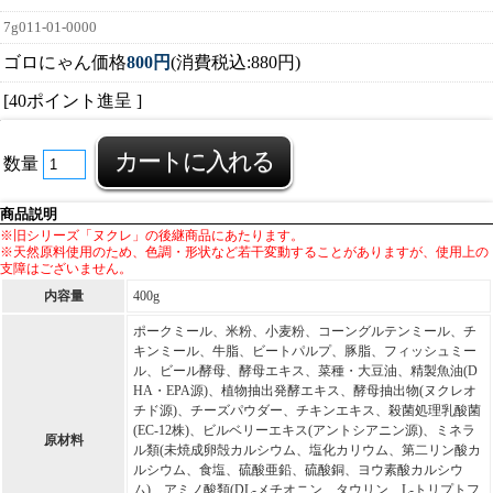
7g011-01-0000
ゴロにゃん価格
800円
(消費税込:880円)
[40ポイント進呈 ]
数量
商品説明
※旧シリーズ「ヌクレ」の後継商品にあたります。
※天然原料使用のため、色調・形状など若干変動することがありますが、使用上の
支障はございません。
内容量
400g
ポークミール、米粉、小麦粉、コーングルテンミール、チ
キンミール、牛脂、ビートパルプ、豚脂、フィッシュミー
ル、ビール酵母、酵母エキス、菜種・大豆油、精製魚油(D
HA・EPA源)、植物抽出発酵エキス、酵母抽出物(ヌクレオ
チド源)、チーズパウダー、チキンエキス、殺菌処理乳酸菌
(EC-12株)、ビルベリーエキス(アントシアニン源)、ミネラ
原材料
ル類(未焼成卵殻カルシウム、塩化カリウム、第二リン酸カ
ルシウム、食塩、硫酸亜鉛、硫酸銅、ヨウ素酸カルシウ
ム)、アミノ酸類(DL-メチオニン、タウリン、L-トリプトフ