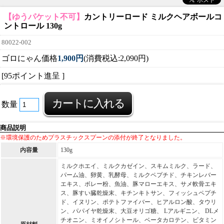
【ゆうパケット不可】
カントリーロード ミルクヘアボールコ
ントロール 130g
80022-002
ゴロにゃん価格
1,900円
(消費税込:2,090円)
[95ポイント進呈 ]
数量
商品説明
※環境保護のためプラスチックスプーンの添付が終了となりました。
内容量
130g
ミルクホエイ、ミルクカゼイン、スキムミルク、ラード、
パーム油、卵黄、乳酵母、ミルクペプチド、チキンレバー
エキス、ボレー粉、魚油、豚マローエキス、サメ軟骨エキ
ス、豚すい臓乾燥末、キチンキトサン、フィッシュペプチ
ド、イヌリン、ポテトファイバー、ヒアルロン酸、タウリ
ン、パパイヤ乾燥末、大豆オリゴ糖、 Lアルギニン、 DLメ
チオニン、ミオイノシトール、ベータカロテン、ビタミン