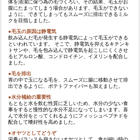
体を清潔に保つ為の毛づくろい。その結果、毛玉がお
腹にたまってしまう場合があります。毛玉ができない
ように、できてしまってもスムーズに排出できるミル
クを目指しました。
●毛玉の原因は静電気
飲み込んだ毛が発生する静電気によって毛玉ができる
といわれています。 そこで、静電気を抑えるキチンキ
トサンや、毛を包み込んで静電気を起こしにくくさせ
るヒアルロン酸、コンドロイチン、イヌリンを配合し
ました。
●毛を排出
胃の中で玉になる毛を、スムーズに腸に移動させて排
出できるように、ポテトファイバーも加えました。
●水分補給の重要性
もともと水を飲む性質に乏しいため、水分の少ない食
事をすると慢性的な水分不足になってしまいます。喜
んで水分をとってくれるようにフィッシュペプチドを
配合して嗜好性を高めました。
●オヤツとしてどうぞ
栄養バランスを崩さないオヤツとして、食が細い時の