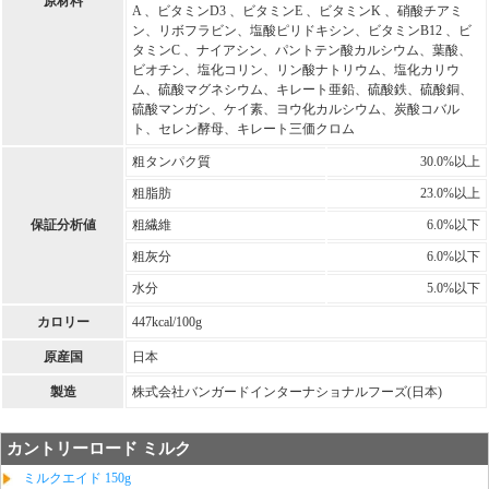
原材料
A 、ビタミンD3 、ビタミンE 、ビタミンK 、硝酸チアミ
ン、リボフラビン、塩酸ピリドキシン、ビタミンB12 、ビ
タミンC 、ナイアシン、パントテン酸カルシウム、葉酸、
ビオチン、塩化コリン、リン酸ナトリウム、塩化カリウ
ム、硫酸マグネシウム、キレート亜鉛、硫酸鉄、硫酸銅、
硫酸マンガン、ケイ素、ヨウ化カルシウム、炭酸コバル
ト、セレン酵母、キレート三価クロム
粗タンパク質
30.0%以上
粗脂肪
23.0%以上
保証分析値
粗繊維
6.0%以下
粗灰分
6.0%以下
水分
5.0%以下
カロリー
447kcal/100g
原産国
日本
製造
株式会社バンガードインターナショナルフーズ(日本)
カントリーロード ミルク
ミルクエイド 150g