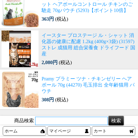
ット ヘアボールコントロール チキンのご
馳走 70gパウチ (5293)【ポイント10倍】
363円
(税込)
イースター プロステージ ル・シャット 消
化器の健康に配慮 1.2kg (400g×3袋) (31597)
ストレ 成猫用 総合栄養食 ドライフード 国
産
2,080円
(税込)
Pramy プラミー ツナ・チキンゼリー ヘア
ボール 70g (44270) 毛玉排出 全年齢猫用 パ
ウチ
308円
(税込)
商品検索
ホーム
マイページ
カート