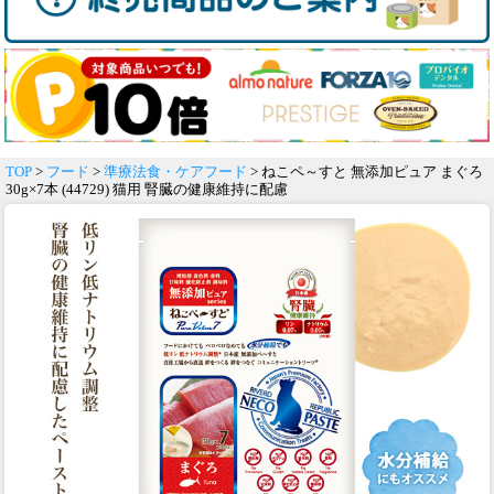
TOP
>
フード
>
準療法食・ケアフード
> ねこペ～すと 無添加ピュア まぐろ
30g×7本 (44729) 猫用 腎臓の健康維持に配慮