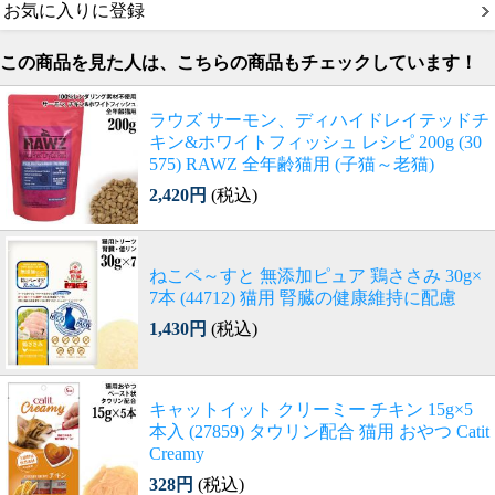
お気に入りに登録
この商品を見た人は、こちらの商品もチェックしています！
ラウズ サーモン、ディハイドレイテッドチ
キン&ホワイトフィッシュ レシピ 200g (30
575) RAWZ 全年齢猫用 (子猫～老猫)
2,420円
(税込)
ねこペ～すと 無添加ピュア 鶏ささみ 30g×
7本 (44712) 猫用 腎臓の健康維持に配慮
1,430円
(税込)
キャットイット クリーミー チキン 15g×5
本入 (27859) タウリン配合 猫用 おやつ Catit
Creamy
328円
(税込)