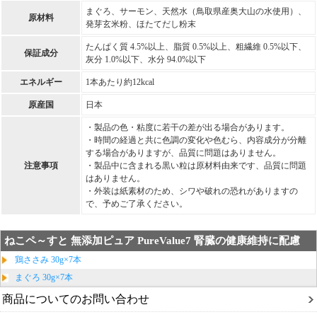
まぐろ、サーモン、天然水（鳥取県産奥大山の水使用）、
原材料
発芽玄米粉、ほたてだし粉末
たんぱく質 4.5%以上、脂質 0.5%以上、粗繊維 0.5%以下、
保証成分
灰分 1.0%以下、水分 94.0%以下
エネルギー
1本あたり約12kcal
原産国
日本
・製品の色・粘度に若干の差が出る場合があります。
・時間の経過と共に色調の変化や色むら、内容成分が分離
する場合がありますが、品質に問題はありません。
注意事項
・製品中に含まれる黒い粒は原材料由来です、品質に問題
はありません。
・外装は紙素材のため、シワや破れの恐れがありますの
で、予めご了承ください。
ねこペ～すと 無添加ピュア PureValue7 腎臓の健康維持に配慮
鶏ささみ 30g×7本
まぐろ 30g×7本
商品についてのお問い合わせ