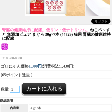
腎臓の健康維持に配慮。低リン・低ナトリウム。
ねこペ～す
と 無添加ピュア まぐろ 30g×7本 (44729) 猫用 腎臓の健康維持
に配慮
82193-00-0000
ゴロにゃん価格
1,300円
(消費税込:1,430円)
[65ポイント進呈 ]
数量
商品説明
内容量
30g×7本