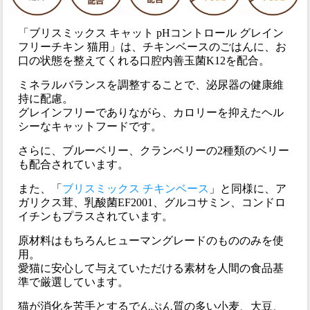
「ブリスミックス キャット pHコントロール グレイン
フリーチキン 猫用」は、チキンベースのごはんに、お
口の状態を整えてくれる口腔内善玉菌K12を配合。
ミネラルバランスを調整することで、泌尿器の健康維
持に配慮。
グレインフリーでありながら、カロリーを抑えたヘル
シーなキャットフードです。
さらに、ブルーベリー、クランベリーの2種類のベリー
も配合されています。
また、「
ブリスミックス チキンベース
」と同様に、ア
ガリクス茸、乳酸菌EF2001、グルコサミン、コンドロ
イチンもプラスされています。
原材料はもちろんヒューマングレードのもののみを使
用。
愛猫に安心して与えていただける素材を人間の食品基
準で厳選しています。
猫が消化を苦手とするでんぷん質の多い小麦、大豆、