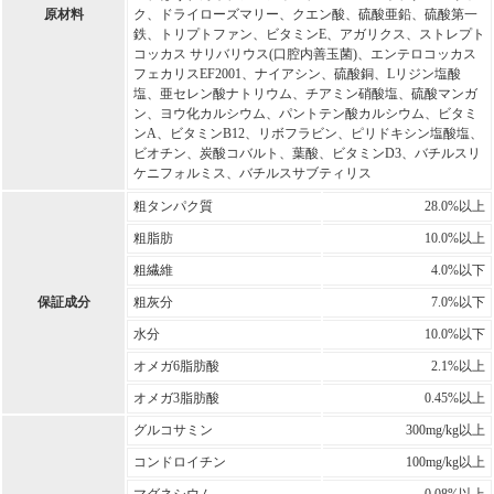
原材料
ク、ドライローズマリー、クエン酸、硫酸亜鉛、硫酸第一
鉄、トリプトファン、ビタミンE、アガリクス、ストレプト
コッカス サリバリウス(口腔内善玉菌)、エンテロコッカス
フェカリスEF2001、ナイアシン、硫酸銅、Lリジン塩酸
塩、亜セレン酸ナトリウム、チアミン硝酸塩、硫酸マンガ
ン、ヨウ化カルシウム、パントテン酸カルシウム、ビタミ
ンA、ビタミンB12、リボフラビン、ピリドキシン塩酸塩、
ビオチン、炭酸コバルト、葉酸、ビタミンD3、バチルスリ
ケニフォルミス、バチルスサブティリス
粗タンパク質
28.0%以上
粗脂肪
10.0%以上
粗繊維
4.0%以下
保証成分
粗灰分
7.0%以下
水分
10.0%以下
オメガ6脂肪酸
2.1%以上
オメガ3脂肪酸
0.45%以上
グルコサミン
300mg/kg以上
コンドロイチン
100mg/kg以上
マグネシウム
0.08%以上