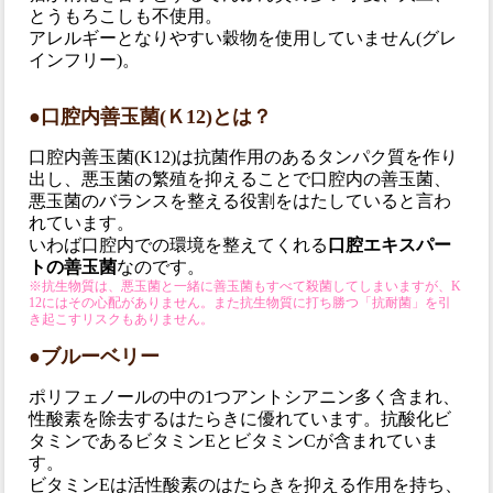
とうもろこしも不使用。
アレルギーとなりやすい穀物を使用していません(グレ
インフリー)。
●口腔内善玉菌(Ｋ12)とは？
口腔内善玉菌(K12)は抗菌作用のあるタンパク質を作り
出し、悪玉菌の繁殖を抑えることで口腔内の善玉菌、
悪玉菌のバランスを整える役割をはたしていると言わ
れています。
いわば口腔内での環境を整えてくれる
口腔エキスパー
トの善玉菌
なのです。
※抗生物質は、悪玉菌と一緒に善玉菌もすべて殺菌してしまいますが、K
12にはその心配がありません。また抗生物質に打ち勝つ「抗耐菌」を引
き起こすリスクもありません。
●ブルーベリー
ポリフェノールの中の1つアントシアニン多く含まれ、
性酸素を除去するはたらきに優れています。抗酸化ビ
タミンであるビタミンEとビタミンCが含まれていま
す。
ビタミンEは活性酸素のはたらきを抑える作用を持ち、