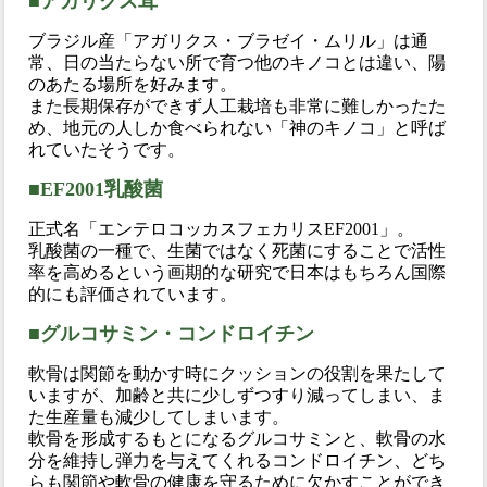
■アガリクス茸
ブラジル産「アガリクス・ブラゼイ・ムリル」は通
常、日の当たらない所で育つ他のキノコとは違い、陽
のあたる場所を好みます。
また長期保存ができず人工栽培も非常に難しかったた
め、地元の人しか食べられない「神のキノコ」と呼ば
れていたそうです。
■EF2001乳酸菌
正式名「エンテロコッカスフェカリスEF2001」。
乳酸菌の一種で、生菌ではなく死菌にすることで活性
率を高めるという画期的な研究で日本はもちろん国際
的にも評価されています。
■グルコサミン・コンドロイチン
軟骨は関節を動かす時にクッションの役割を果たして
いますが、加齢と共に少しずつすり減ってしまい、ま
た生産量も減少してしまいます。
軟骨を形成するもとになるグルコサミンと、軟骨の水
分を維持し弾力を与えてくれるコンドロイチン、どち
らも関節や軟骨の健康を守るために欠かすことができ