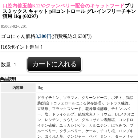
口腔内善玉菌K12やクランベリー配合のキャットフード
ブリ
スミックス キャット pHコントロール グレインフリーチキン
猫用 1kg (60297)
85003-02-0201
ゴロにゃん価格
3,300円
(消費税込:3,630円)
[165ポイント進呈 ]
数量
商品説明
内容量
1kg
ドライチキン、ソラマメ、グリーンピース、ポテト、鶏脂
肪(混合トコフェロールによる保存処理)、シトラス繊維、
豆繊維、フラックスシード、乾燥醸造酵母、チキンレバ
ー、塩、ドライケルプ、硫酸水素ナトリウム、DLメチオニ
ン、レシチン、タウリン、グルコサミン塩酸塩、コンドロ
イチン硫酸、ユッカシジゲラ、カルニチン、はちみつ、ブ
ルーベリー、クランベリー、ケール、チコリ根、パンプキ
ン、ほうれん草、ジンジャー、ペパ―ミント、ターメリッ