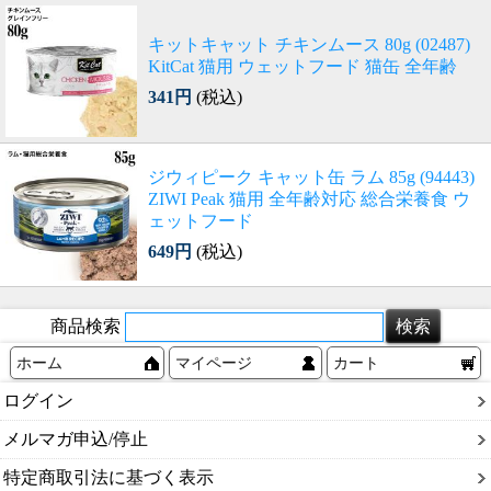
キットキャット チキンムース 80g (02487)
KitCat 猫用 ウェットフード 猫缶 全年齢
341円
(税込)
ジウィピーク キャット缶 ラム 85g (94443)
ZIWI Peak 猫用 全年齢対応 総合栄養食 ウ
ェットフード
649円
(税込)
商品検索
ホーム
マイページ
カート
ログイン
メルマガ申込/停止
特定商取引法に基づく表示