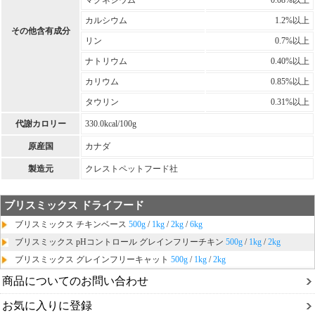
カルシウム
1.2%以上
その他含有成分
リン
0.7%以上
ナトリウム
0.40%以上
カリウム
0.85%以上
タウリン
0.31%以上
代謝カロリー
330.0kcal/100g
原産国
カナダ
製造元
クレストペットフード社
ブリスミックス ドライフード
ブリスミックス チキンベース
500g
/
1kg
/
2kg
/
6kg
ブリスミックス pHコントロール グレインフリーチキン
500g
/
1kg
/
2kg
ブリスミックス グレインフリーキャット
500g
/
1kg
/
2kg
商品についてのお問い合わせ
お気に入りに登録