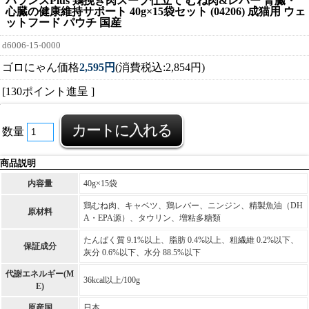
バランスPlus 鶏挽き肉スープ仕立て むね肉&レバー 腎臓・
心臓の健康維持サポート 40g×15袋セット (04206) 成猫用 ウェ
ットフード パウチ 国産
d6006-15-0000
ゴロにゃん価格
2,595円
(消費税込:2,854円)
[130ポイント進呈 ]
数量
商品説明
内容量
40g×15袋
鶏むね肉、キャベツ、鶏レバー、ニンジン、精製魚油（DH
原材料
A・EPA源）、タウリン、増粘多糖類
たんぱく質 9.1%以上、脂肪 0.4%以上、粗繊維 0.2%以下、
保証成分
灰分 0.6%以下、水分 88.5%以下
代謝エネルギー(M
36kcal以上/100g
E)
原産国
日本