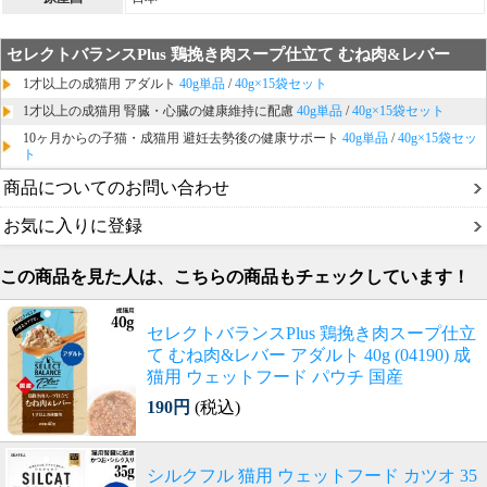
セレクトバランスPlus 鶏挽き肉スープ仕立て むね肉&レバー
1才以上の成猫用 アダルト
40g単品
/
40g×15袋セット
1才以上の成猫用 腎臓・心臓の健康維持に配慮
40g単品
/
40g×15袋セット
10ヶ月からの子猫・成猫用 避妊去勢後の健康サポート
40g単品
/
40g×15袋セッ
ト
商品についてのお問い合わせ
お気に入りに登録
この商品を見た人は、こちらの商品もチェックしています！
セレクトバランスPlus 鶏挽き肉スープ仕立
て むね肉&レバー アダルト 40g (04190) 成
猫用 ウェットフード パウチ 国産
190円
(税込)
シルクフル 猫用 ウェットフード カツオ 35