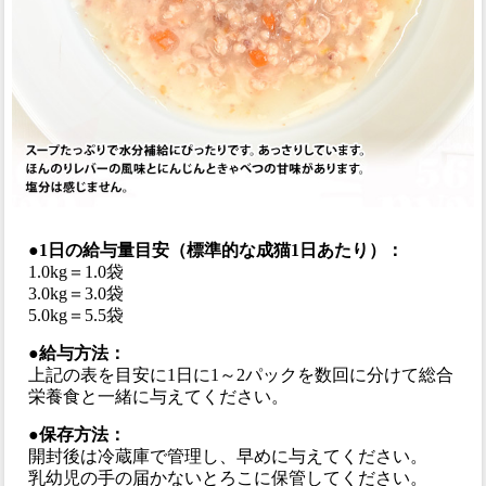
●1日の給与量目安（標準的な成猫1日あたり）：
1.0kg＝1.0袋
3.0kg＝3.0袋
5.0kg＝5.5袋
●給与方法：
上記の表を目安に1日に1～2パックを数回に分けて総合
栄養食と一緒に与えてください。
●保存方法：
開封後は冷蔵庫で管理し、早めに与えてください。
乳幼児の手の届かないとろこに保管してください。