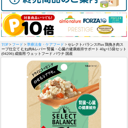
TOP
>
フード
>
準療法食・ケアフード
> セレクトバランスPlus 鶏挽き肉ス
ープ仕立て むね肉&レバー 腎臓・心臓の健康維持サポート 40g×15袋セット
(04206) 成猫用 ウェットフード パウチ 国産