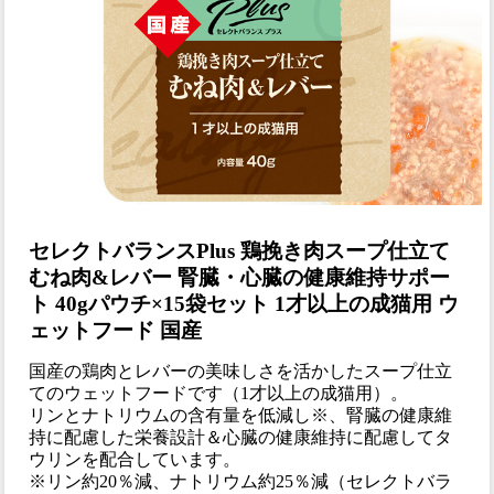
セレクトバランスPlus 鶏挽き肉スープ仕立て
むね肉&レバー 腎臓・心臓の健康維持サポー
ト 40gパウチ×15袋セット 1才以上の成猫用 ウ
ェットフード 国産
国産の鶏肉とレバーの美味しさを活かしたスープ仕立
てのウェットフードです（1才以上の成猫用）。
リンとナトリウムの含有量を低減し※、腎臓の健康維
持に配慮した栄養設計＆心臓の健康維持に配慮してタ
ウリンを配合しています。
※リン約20％減、ナトリウム約25％減（セレクトバラ