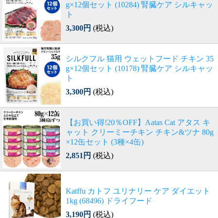
g×12個セット (10284) 腎臓ケア シルキャッ
ト
3,300円
(税込)
シルクフル 猫用 ウェットフード チキン 35
g×12個セット (10178) 腎臓ケア シルキャッ
ト
3,300円
(税込)
【お買い得!20％OFF】Aatas Cat アタス キ
ャット クリーミーチキン チキン&ツナ 80g
×12缶セット (3種×4缶)
2,851円
(税込)
Katffu カトフ ユリナリー ケア ダイエット
1kg (68496) ドライフード
3,190円
(税込)