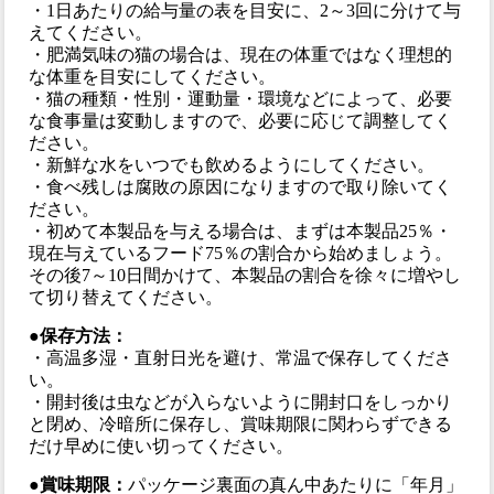
・1日あたりの給与量の表を目安に、2～3回に分けて与
えてください。
・肥満気味の猫の場合は、現在の体重ではなく理想的
な体重を目安にしてください。
・猫の種類・性別・運動量・環境などによって、必要
な食事量は変動しますので、必要に応じて調整してく
ださい。
・新鮮な水をいつでも飲めるようにしてください。
・食べ残しは腐敗の原因になりますので取り除いてく
ださい。
・初めて本製品を与える場合は、まずは本製品25％・
現在与えているフード75％の割合から始めましょう。
その後7～10日間かけて、本製品の割合を徐々に増やし
て切り替えてください。
●保存方法：
・高温多湿・直射日光を避け、常温で保存してくださ
い。
・開封後は虫などが入らないように開封口をしっかり
と閉め、冷暗所に保存し、賞味期限に関わらずできる
だけ早めに使い切ってください。
●賞味期限：
パッケージ裏面の真ん中あたりに「年月」