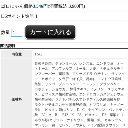
ゴロにゃん価格
3,546円
(消費税込:3,900円)
[35ポイント進呈 ]
数量
商品説明
内容量
1.5kg
骨抜き鶏肉、チキンミール、レンズ豆、エンドウ豆、オー
トミール、アルファルファミール、大麦、ナチュラルチキ
ンフレーバー、鶏脂肪、フリーズドライ(チキン、サツマイ
モ、カボチャ、タラ肝、緑イ貝、昆布)、エンドウ豆繊維、
魚油、リンゴ、ブルーベリー、ニンジン、クランベリー、
カボチャ、ショウガ、 酵母エキス、イヌリン、ユッカエキ
ス、ビフィズス菌発酵産物、エンテロコッカスフェシウム
原材料
菌発酵産物、ラクトバチルスアシドフィルス菌発酵産物、
ラクトバチルスカゼイ菌発酵産物、ヒマワリ油、キャノー
ラ油、ビタミン類(コリン、E、C、ナイアシン、パントテン
酸、B2、A、B1、B12、K、B6、ビオチン、D3、葉酸)、ミ
ネラル類(カリウム、ナトリウム、亜鉛、鉄、カルシウム、
マンガン、銅、セレン、ヨウ素)、アミノ酸類(タウリン、D