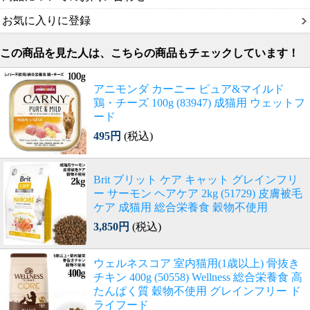
お気に入りに登録
この商品を見た人は、こちらの商品もチェックしています！
アニモンダ カーニー ピュア&マイルド
鶏・チーズ 100g (83947) 成猫用 ウェットフ
ード
495円
(税込)
Brit ブリット ケア キャット グレインフリ
ー サーモン ヘアケア 2kg (51729) 皮膚被毛
ケア 成猫用 総合栄養食 穀物不使用
3,850円
(税込)
ウェルネスコア 室内猫用(1歳以上) 骨抜き
チキン 400g (50558) Wellness 総合栄養食 高
たんぱく質 穀物不使用 グレインフリー ド
ライフード