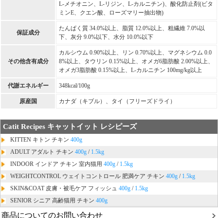
L-メチオニン、L-リジン、L-カルニチン)、酸化防止剤(ビタ
ミンE、クエン酸、ローズマリー抽出物)
たんぱく質 34.0%以上、脂質 12.0%以上、粗繊維 7.0%以
保証成分
下、灰分 9.0%以下、水分 10.0%以下
カルシウム 0.90%以上、リン 0.70%以上、マグネシウム 0.0
その他含有成分
8%以上、タウリン 0.15%以上、オメガ6脂肪酸 2.00%以上、
オメガ3脂肪酸 0.15%以上、L-カルニチン 100mg/kg以上
代謝エネルギー
348kcal/100g
原産国
カナダ（キブル）、タイ（フリーズドライ）
Catit Recipes キャットイット レシピーズ
KITTEN キトン チキン
400g
ADULT アダルト チキン
400g
/
1.5kg
INDOOR インドア チキン 室内猫用
400g
/
1.5kg
WEIGHTCONTROL ウェイトコントロール 肥満ケア チキン
400g
/
1.5kg
SKIN&COAT 皮膚・被毛ケア フィッシュ
400g
/
1.5kg
SENIOR シニア 高齢猫用 チキン
400g
商品についてのお問い合わせ