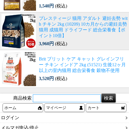
1,540円
(税込)
プレスティージ 猫用 アダルト 避妊去勢 wit
h チキン 2kg (10209) 10カ月からの避妊去勢
猫用 成猫用 ドライフード 総合栄養食【ポ
イント10倍】
3,960円
(税込)
Brit ブリット ケア キャット グレインフリ
ー チキン インドア 2kg (51521) 生後12ヶ月
以上の室内猫用 総合栄養食 穀物不使用
3,520円
(税込)
商品検索
ホーム
マイページ
カート
ログイン
メルマガ申込/停止