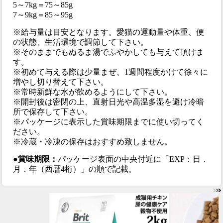
5～7kg＝75～85g
7～9kg＝85～95g
※給与量は目安となります。愛猫の運動量や体重、便
の状態、生活環境で調節して下さい。
※そのままでもぬるま湯でふやかしても与えて頂けま
す。
※初めて与える際は少量まぜ、1週間程度かけて徐々に
増やし切り替えて下さい。
※常時新鮮な水が飲めるようにして下さい。
※開封後は密閉の上、直射日光や高温多湿を避け冷暗
所で保存して下さい。
※パッケージに表示した賞味期限までに使い切ってく
ださい。
※冷蔵・冷凍の保存はおすすめ致しません。
●賞味期限：
パッケージ表面の中央付近に「EXP：日．
月．年（西暦4桁）」の順で記載。