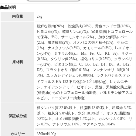
商品説明
内容量
2kg
新鮮な鶏肉(26%)、乾燥鶏肉(26%)、黄色エンドウ豆(18%)、
ヒヨコ豆(8%)、乾燥リンゴ(7%)、家禽脂肪(トコフェロール
で保存、5%)、サーモンオイル(2%) 、加水分解鶏レバー
(2%)、醸造酵母(2%)、オオバコの殻と種子(1%)、亜麻仁
(1%)、ナスタチウム(0.5%)、カモミール(0.5%)、L-メチオニ
ン(0.4%)、ミネラル類(Zn、Mn、Fe、Cu、KI、Se)、サジー
(0.3%)、タウリン(0.25%)、塩化コリン(0.25%)、クランベリ
原材料
ー(0.2%)、ビタミン類(E、C、B5、B2、B1、B6、A、B12、
D3)、フラクトオリゴ糖(0.015%)、マンナンオリゴ糖(0.01
5%)、ユッカシディジェラ(0.008%)、ラクトバチルス アシ
9
ドフィルス HA-122 不活化(15×10
細胞/kg)、L-カルニチ
ン、ナイアシンアミド、ビオチン、葉酸、天然酸化防止剤
(植物油からのトコフェロール抽出物、パルミチン酸アスコ
ルビル、ローズマリー抽出物)
粗タンパク質 32.0%以上、粗脂肪 13.0%以上、粗繊維 3.5%
以下、粗灰分 9.0%以下、水分 10.0%以下、オメガ3脂肪酸
保証成分値
0.3%以上、オメガ6脂肪酸 1.5%以上、カルシウム 0.8%、リ
ン 0.7%、ナトリウム 1.0%、マグネシウム 0.04%
カロリー
359kcal/100g