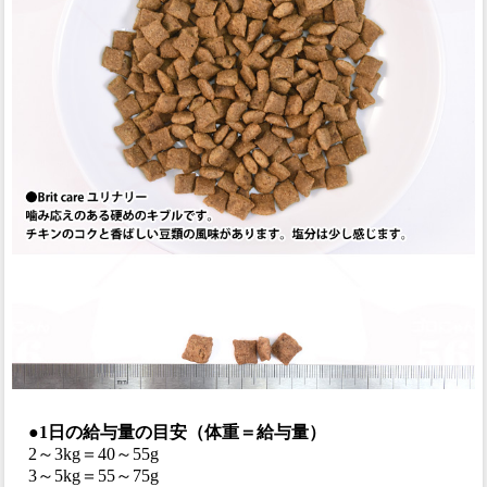
●1日の給与量の目安（体重＝給与量）
2～3kg＝40～55g
3～5kg＝55～75g