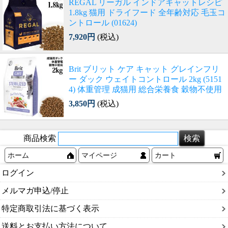
REGAL リーガル インドアキャットレシピ
1.8kg 猫用 ドライフード 全年齢対応 毛玉コ
ントロール (01624)
7,920円
(税込)
Brit ブリット ケア キャット グレインフリ
ー ダック ウェイトコントロール 2kg (5151
4) 体重管理 成猫用 総合栄養食 穀物不使用
3,850円
(税込)
商品検索
ホーム
マイページ
カート
ログイン
メルマガ申込/停止
特定商取引法に基づく表示
送料とお支払い方法について