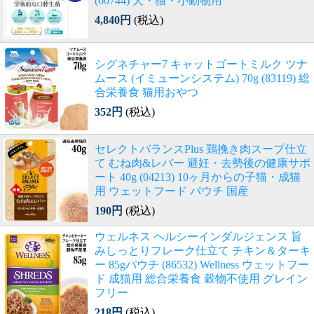
(60744) 犬・猫・小動物用
4,840円
(税込)
シグネチャー7 キャットゴートミルク ツナ
ムース (イミューンシステム) 70g (83119) 総
合栄養食 猫用おやつ
352円
(税込)
セレクトバランスPlus 鶏挽き肉スープ仕立
て むね肉&レバー 避妊・去勢後の健康サポ
ート 40g (04213) 10ヶ月からの子猫・成猫
用 ウェットフード パウチ 国産
190円
(税込)
ウェルネス ヘルシーインダルジェンス 旨
みしっとりフレーク仕立て チキン＆ターキ
ー 85gパウチ (86532) Wellness ウェットフー
ド 成猫用 総合栄養食 穀物不使用 グレイン
フリー
218円
(税込)