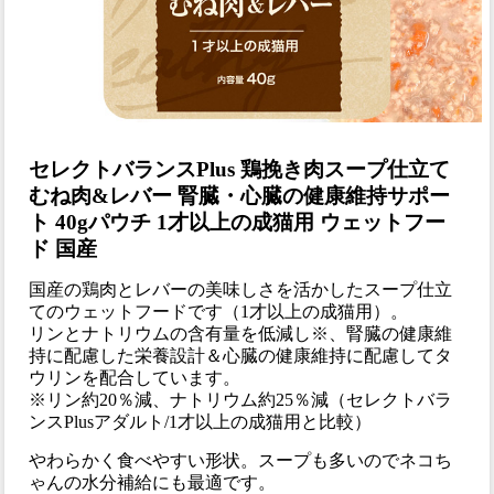
セレクトバランスPlus 鶏挽き肉スープ仕立て
むね肉&レバー 腎臓・心臓の健康維持サポー
ト 40gパウチ 1才以上の成猫用 ウェットフー
ド 国産
国産の鶏肉とレバーの美味しさを活かしたスープ仕立
てのウェットフードです（1才以上の成猫用）。
リンとナトリウムの含有量を低減し※、腎臓の健康維
持に配慮した栄養設計＆心臓の健康維持に配慮してタ
ウリンを配合しています。
※リン約20％減、ナトリウム約25％減（セレクトバラ
ンスPlusアダルト/1才以上の成猫用と比較）
やわらかく食べやすい形状。スープも多いのでネコち
ゃんの水分補給にも最適です。