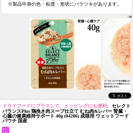
※製品中身の色・粘度・形状にバラツキがあります。
ドライフードにプラスして、トッピングにも便利。
セレクト
バランスPlus 鶏挽き肉スープ仕立て むね肉&レバー 腎臓・
心臓の健康維持サポート 40g (04206) 成猫用 ウェットフード
パウチ 国産