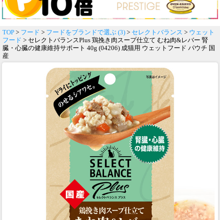
TOP
>
フード
>
フードをブランドで選ぶ (3)
>
セレクトバランス
>
ウェット
フード
> セレクトバランスPlus 鶏挽き肉スープ仕立て むね肉&レバー 腎
臓・心臓の健康維持サポート 40g (04206) 成猫用 ウェットフード パウチ 国
産