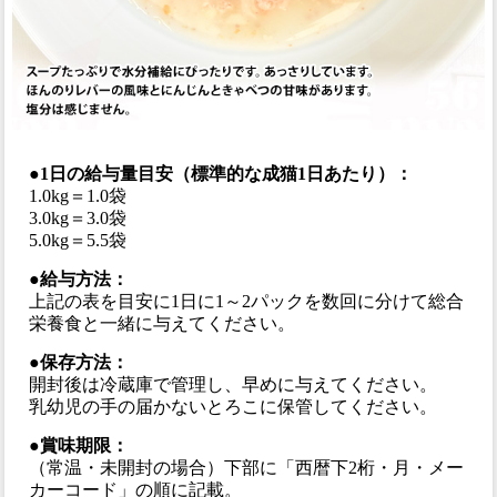
●1日の給与量目安（標準的な成猫1日あたり）：
1.0kg＝1.0袋
3.0kg＝3.0袋
5.0kg＝5.5袋
●給与方法：
上記の表を目安に1日に1～2パックを数回に分けて総合
栄養食と一緒に与えてください。
●保存方法：
開封後は冷蔵庫で管理し、早めに与えてください。
乳幼児の手の届かないとろこに保管してください。
●賞味期限：
（常温・未開封の場合）下部に「西暦下2桁・月・メー
カーコード」の順に記載。