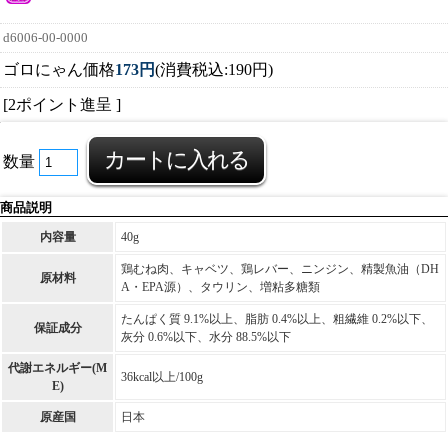
d6006-00-0000
ゴロにゃん価格
173円
(消費税込:190円)
[2ポイント進呈 ]
数量
商品説明
内容量
40g
鶏むね肉、キャベツ、鶏レバー、ニンジン、精製魚油（DH
原材料
A・EPA源）、タウリン、増粘多糖類
たんぱく質 9.1%以上、脂肪 0.4%以上、粗繊維 0.2%以下、
保証成分
灰分 0.6%以下、水分 88.5%以下
代謝エネルギー(M
36kcal以上/100g
E)
原産国
日本