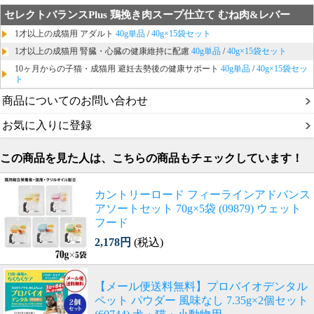
セレクトバランスPlus 鶏挽き肉スープ仕立て むね肉&レバー
1才以上の成猫用 アダルト
40g単品
/
40g×15袋セット
1才以上の成猫用 腎臓・心臓の健康維持に配慮
40g単品
/
40g×15袋セット
10ヶ月からの子猫・成猫用 避妊去勢後の健康サポート
40g単品
/
40g×15袋セッ
ト
商品についてのお問い合わせ
お気に入りに登録
この商品を見た人は、こちらの商品もチェックしています！
カントリーロード フィーラインアドバンス
アソートセット 70g×5袋 (09879) ウェット
フード
2,178円
(税込)
【メール便送料無料】プロバイオデンタル
ペット パウダー 風味なし 7.35g×2個セット