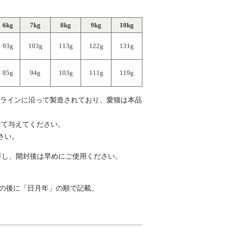
6kg
7kg
8kg
9kg
10kg
93g
103g
113g
122g
131g
85g
94g
103g
111g
119g
ドラインに沿って製造されており、愛猫は本品
けて与えてください。
さい。
存し、開封後は早めにご使用ください。
ド）の後に「日月年」の順で記載。