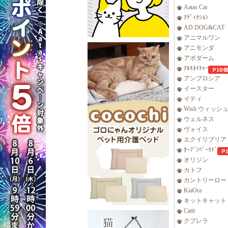
Aatas Cat
ｱﾃﾞｨｸｼｮﾝ
AD.DOG&CAT
アニマルワン
アニモンダ
アボダーム
ｱﾙﾓﾈｲﾁｬｰ
アンブロシア
イースター
イティ
Wish ウィッシ
ウェルネス
ヴォイス
エクイリブリア
ｵｰﾌﾞﾝﾍﾞｰｸﾄﾞ
オリジン
カトフ
カントリーロー
KiaOra
キットキャット
Catit
クプレラ