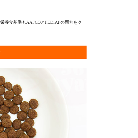
養食基準もAAFCOとFEDIAFの両方をク
食