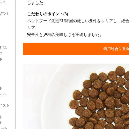
シュ
しました。
ダクツ)
こだわりのポイント(3)
ペットフード先進EU諸国の厳しい要件をクリアし、総合栄
リア。
安全性と抜群の美味しさを実現しました。
FULL
猫用総合栄養
ス
ド
ド
ンス
イスト
ト
ト
ャット