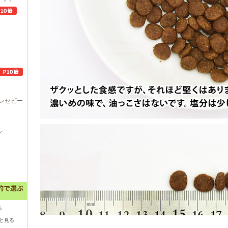
レセピー
ル
る
と見る