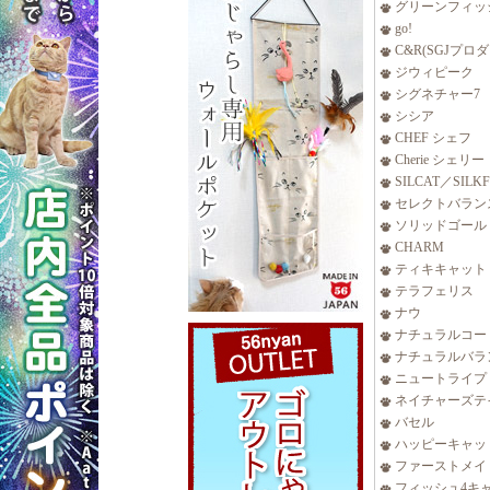
グリーンフィッ
go!
C&R(SGJプロ
ジウィピーク
シグネチャー7
シシア
CHEF シェフ
Cherie シェリー
SILCAT／SILK
セレクトバラン
ソリッドゴール
CHARM
ティキキャット
テラフェリス
ナウ
ナチュラルコー
ナチュラルバラ
ニュートライプ
ネイチャーズテ
バセル
ハッピーキャッ
ファーストメイ
フィッシュ4キ