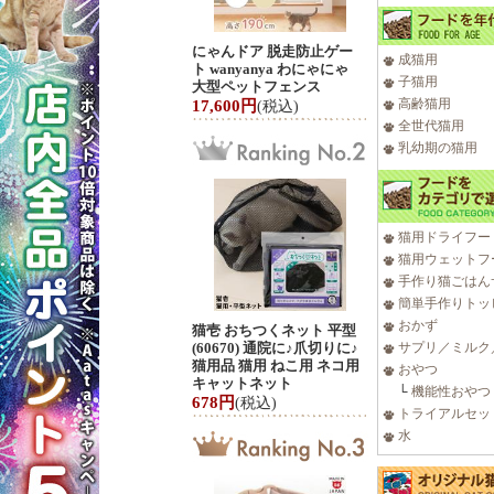
にゃんドア 脱走防止ゲー
成猫用
ト wanyanya わにゃにゃ
子猫用
大型ペットフェンス
高齢猫用
17,600円
(税込)
全世代猫用
乳幼期の猫用
猫用ドライフー
猫用ウェットフ
手作り猫ごはん
簡単手作りトッ
おかず
猫壱 おちつくネット 平型
(60670) 通院に♪爪切りに♪
サプリ／ミルク
猫用品 猫用 ねこ用 ネコ用
おやつ
キャットネット
└
機能性おやつ
678円
(税込)
トライアルセッ
水