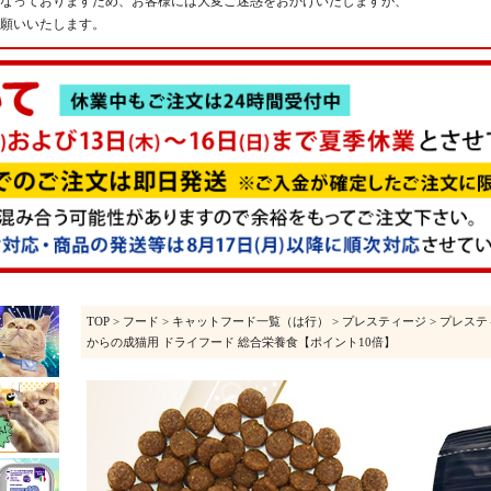
なっておりますため、お客様には大変ご迷惑をおかけいたしますが、
願いいたします。
TOP
>
フード
>
キャットフード一覧（は行）
>
プレスティージ
> プレスティ
からの成猫用 ドライフード 総合栄養食【ポイント10倍】