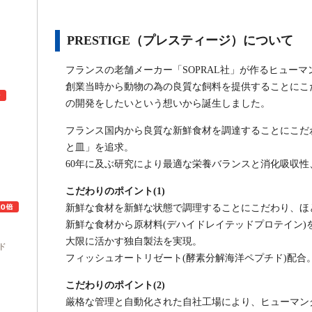
PRESTIGE（プレスティージ）について
フランスの老舗メーカー「SOPRAL社」が作るヒュー
創業当時から動物の為の良質な飼料を提供することにこ
の開発をしたいという想いから誕生しました。
フランス国内から良質な新鮮食材を調達することにこだ
と皿」を追求。
ュ
60年に及ぶ研究により最適な栄養バランスと消化吸収
こだわりのポイント(1)
新鮮な食材を新鮮な状態で調理することにこだわり、ほ
新鮮な食材から原材料(デハイドレイテッドプロテイン)
大限に活かす独自製法を実現。
ド
フィッシュオートリゼート(酵素分解海洋ペプチド)配合
こだわりのポイント(2)
厳格な管理と自動化された自社工場により、ヒューマン