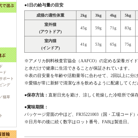
●1日の給与量の目安
成猫の適性体重
2kg
3kg
4kg
5kg
室外猫
45g
59g
71g
83g
(アウトドア)
室内猫
41g
53g
65g
75g
(インドア)
※アメリカ飼料検査官協会（AAFCO）の定める栄養ガイ
ド
と水だけで健康に生活できることが保証されています。
ード
※表の目安量を年齢や活動量等に合わせて、2回以上に分
サポート
※愛猫が常に新鮮で清潔な水を飲めるように配慮してくだ
ピング
●保存方法：
直射日光を避け、涼しく乾燥した冷暗所で保
／猫草
●賞味期限：
パッケージ背面の中ほど、FR35221003（国・工場コー
ト
※日月年の後に続く数字はロット番号。FABは製造日。