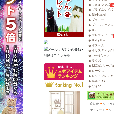
フォルツァ10
プライムケイズ
Blackwood
プラミー
ブリスミックス
Brit
プレスティージ
Bailey+Co
ボスケス
ホリスティック
meow(ミャウ)
ラウズ
REGAL リーガ
ロータス
ロットプレミア
RONRON
ワイソン
療法食
▼
もっと見
ケアフード
▼
もっ