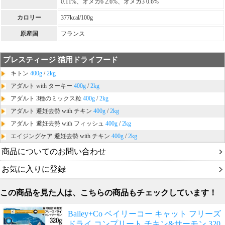
0.11%、オメガ6 2.6%、オメガ3 0.6%
カロリー
377kcal/100g
原産国
フランス
プレスティージ 猫用ドライフード
キトン
400g
/
2kg
アダルト with ターキー
400g
/
2kg
アダルト 3種のミックス粒
400g
/
2kg
アダルト 避妊去勢 with チキン
400g
/
2kg
アダルト 避妊去勢 with フィッシュ
400g
/
2kg
エイジングケア 避妊去勢 with チキン
400g
/
2kg
商品についてのお問い合わせ
お気に入りに登録
この商品を見た人は、こちらの商品もチェックしています！
Bailey+Co ベイリーコー キャット フリーズ
ドライ コンプリート チキン&サーモン 320