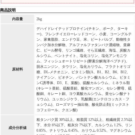
商品説明
内容量
2kg
デハイドレイテッドプロテイン(チキン、ポーク、ターキ
ー)、フレンチイエローレッドコーン、小麦、コーングルテ
ン、家禽脂肪、エンドウ豆、米、ビートパルプ、動物性タ
ンパク加水分解物、アルファルファタンパク濃縮物、亜麻
仁、ビール酵母、リンゴ繊維、そら豆繊維、海塩、炭酸カ
ルシウム、ベントナイト、塩化コリン、塩化アンモニウ
ム、フィッシュオートリゼート(酵素分解海洋ペプチド)、
脱水ニンジン、タウリン、塩化カリウム、フラクトオリゴ
原材料
糖、DL-メチオニン、ビタミン類(A、B1、B2、B6、B12、
ナイアシン、ビオチン、パントテン酸カルシウム、ビタミ
ンC誘導体、D3、E、葉酸)、硫酸カルシウム、ミネラル類
(キレート亜鉛、硫酸亜鉛、酸化マンガン、セレン酵母、硫
酸銅、キレート銅、ヨウ素酸カルシウム、亜セレン酸ナト
リウム)、ユッカシジケラ、乳酸菌(エンテロコッカス・フ
ェシウム)、ローズマリー抽出物、酸化防止剤(ミックスト
コフェロール、クエン酸)
粗タンパク質 30%以上、粗脂質 12%以上、粗繊維質 2.5%以
下、水分 6%以下、粗灰分 7%以下、カルシウム 1.2%、リン
成分分析値
0.85%、ナトリウム 0.45%、カリウム 0.52%、マグネシウム