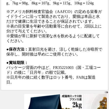
g、7kg＝98g、8kg＝107g、9kg＝115g、10kg＝124g
※アメリカ飼料検査官協会（AAFCO）の定める栄養ガ
イドラインに沿って製造されており、愛猫は本品と水
だけで健康に生活できることが保証されています。
※表の目安量を年齢や活動量等に合わせて、2回以上に
分けて与えてください。
※愛猫が常に新鮮で清潔な水を飲めるように配慮して
ください。
●保存方法：
直射日光を避け、涼しく乾燥した冷暗所で
保存し、開封後は早めにご使用ください。
●賞味期限：
パッケージ背面の中ほど、FR35221003（国・工場コー
ド）の後に「日月年」の順で記載。
※日月年の後に続く数字はロット番号。FABは製造
日。