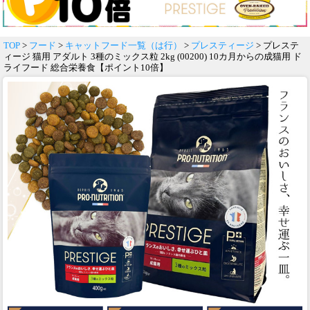
TOP
>
フード
>
キャットフード一覧（は行）
>
プレスティージ
> プレステ
ィージ 猫用 アダルト 3種のミックス粒 2kg (00200) 10カ月からの成猫用 ド
ライフード 総合栄養食【ポイント10倍】