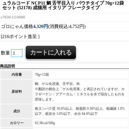
ュラルコード NCP11 鯛 舌平目入り パウチタイプ 70g×12袋
セット (52178) 成猫用 イタリア フレークタイプ
e7030-12-0000
ゴロにゃん価格
4,320円
(消費税込:4,752円)
[216ポイント進呈 ]
数量
商品説明
内容量
70g×12袋
鯛、ゲル化溶液、舌平目、米
※翻訳の都合上「ゲル化溶液」と表記されていますが、カ
原材料
ラギーナン・グアーガム・ミネラルを水で混合したものを
意味します。
粗タンパク質 10.0%以上、粗脂肪 0.30%以上、粗繊維 1.0%
成分
以下、粗灰分 3.0%以下、水分 84.0%以下
カロリー
62.3Kcal/100g