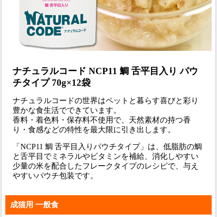
ナチュラルコード NCP11 鯛 舌平目入り パウ
チタイプ 70g×12袋
ナチュラルコードの世界はペットと暮らす喜びと彩り
豊かな食生活でできています。
香料・着色料・保存料不使用で、天然素材の持つ香
り・食感などの特性を最大限に引き出します。
「NCP11 鯛 舌平目入りパウチタイプ」は、低脂肪の鯛
と舌平目でミネラルやビタミンを補給、消化しやすい
少量の米を配合したフレークタイプのレシピで、与え
やすいパウチ包装です。
成猫用 一般食