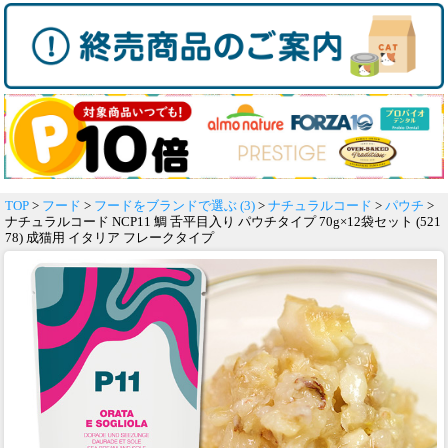
TOP
>
フード
>
フードをブランドで選ぶ (3)
>
ナチュラルコード
>
パウチ
>
ナチュラルコード NCP11 鯛 舌平目入り パウチタイプ 70g×12袋セット (521
78) 成猫用 イタリア フレークタイプ