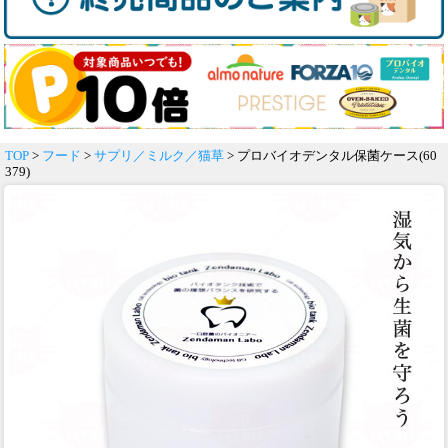
TOP
>
フード
>
サプリ／ミルク／猫草
> プロバイオデンタル保菌ケース(60
379)