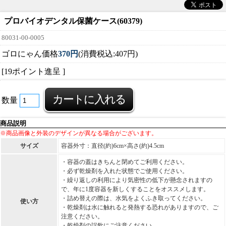
プロバイオデンタル保菌ケース(60379)
80031-00-0005
ゴロにゃん価格
370円
(消費税込:407円)
[19ポイント進呈 ]
数量
商品説明
※商品画像と外装のデザインが異なる場合がございます。
サイズ
容器外寸：直径(約)6cm×高さ(約)4.5cm
・容器の蓋はきちんと閉めてご利用ください。
・必ず乾燥剤を入れた状態でご使用ください。
・繰り返しの利用により気密性の低下が懸念されますの
で、年に1度容器を新しくすることをオススメします。
・詰め替えの際は、水気をよくふき取ってください。
使い方
・乾燥剤は水に触れると発熱する恐れがありますので、ご
注意ください。
・乾燥剤の誤飲にご注意ください。