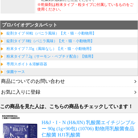
※乾燥剤は粉末タイプ・粒タイプに付属しているものをご
使用ください。
プロバイオデンタルペット
錠剤タイプ 60粒（バニラ風味）【犬・猫・小動物用】
錠剤タイプ 8粒（バニラ風味）【犬・猫・小動物用】
粉末タイプ 7.35g（風味なし）【犬・猫・小動物用】
粉末タイプ 7.2g（サーモン・ペプチド配合）【猫用】
専用スポイト＆溶解容器
保菌ケース
商品についてのお問い合わせ
お気に入りに登録
この商品を見た人は、こちらの商品もチェックしています！
H&J・I・N (H&JIN) 乳酸菌エイチジンブル
ー 90g (1g×90包) (10706) 動物用乳酸菌食品
仁酸菌 HJ1乳酸菌