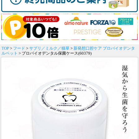
TOP
>
フード
>
サプリ／ミルク／猫草
>
新発想口腔ケア プロバイオデンタ
ルペット
> プロバイオデンタル保菌ケース(60379)