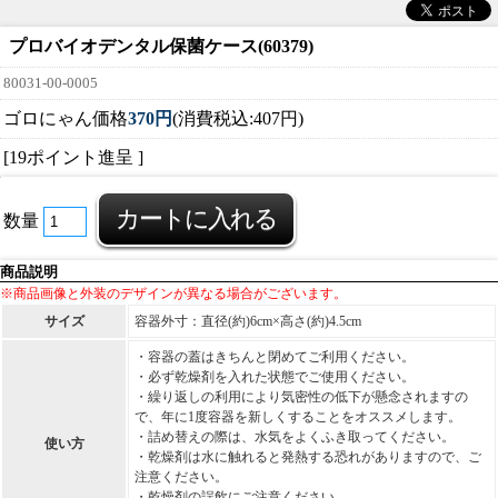
プロバイオデンタル保菌ケース(60379)
80031-00-0005
ゴロにゃん価格
370円
(消費税込:407円)
[19ポイント進呈 ]
数量
商品説明
※商品画像と外装のデザインが異なる場合がございます。
サイズ
容器外寸：直径(約)6cm×高さ(約)4.5cm
・容器の蓋はきちんと閉めてご利用ください。
・必ず乾燥剤を入れた状態でご使用ください。
・繰り返しの利用により気密性の低下が懸念されますの
で、年に1度容器を新しくすることをオススメします。
・詰め替えの際は、水気をよくふき取ってください。
使い方
・乾燥剤は水に触れると発熱する恐れがありますので、ご
注意ください。
・乾燥剤の誤飲にご注意ください。