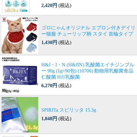
2,420円
(税込)
ゴロにゃんオリジナル エプロン付きデイリ
ー猫服 チューリップ柄 スタイ 首輪タイプ
1,430円
(税込)
H&J・I・N (H&JIN) 乳酸菌エイチジンブル
ー 90g (1g×90包) (10706) 動物用乳酸菌食品
仁酸菌 HJ1乳酸菌
6,270円
(税込)
SPIRITa スピリッタ 15.3g
1,848円
(税込)