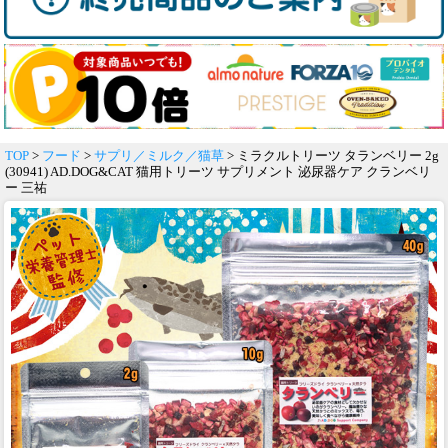
TOP
>
フード
>
サプリ／ミルク／猫草
> ミラクルトリーツ タランベリー 2g
(30941) AD.DOG&CAT 猫用トリーツ サプリメント 泌尿器ケア クランベリ
ー 三祐