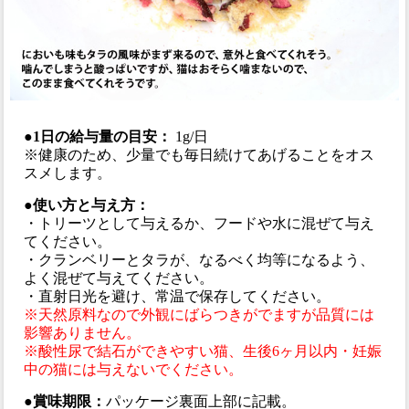
●1日の給与量の目安：
1g/日
※健康のため、少量でも毎日続けてあげることをオス
スメします。
●使い方と与え方：
・トリーツとして与えるか、フードや水に混ぜて与え
てください。
・クランベリーとタラが、なるべく均等になるよう、
よく混ぜて与えてください。
・直射日光を避け、常温で保存してください。
※天然原料なので外観にばらつきがでますが品質には
影響ありません。
※酸性尿で結石ができやすい猫、生後6ヶ月以内・妊娠
中の猫には与えないでください。
●賞味期限：
パッケージ裏面上部に記載。