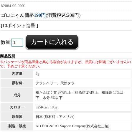
82084-00-0001
ゴロにゃん価格
190円
(消費税込:209円)
[10ポイント進呈 ]
数量
商品説明
※パッケージが商品画像と異なる場合がありますが、品質には問題ございませんの
で、予めご了承ください。
内容量
2g
原材料
クランベリー、天然タラ
粗たんぱく質 37%以上、粗脂肪 2%以上、粗繊維 17%以
成分
下、水分 6%以下
カロリー
325Kcal / 100g
原産国
日本 (原材料：アメリカ)
製造・販売
AD.DOG&CAT Support Company(株式会社三祐)