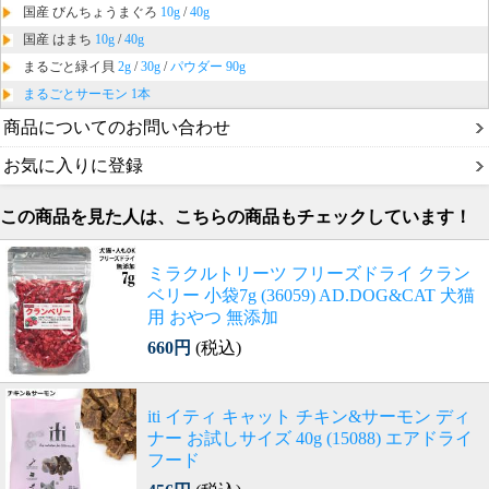
国産 びんちょうまぐろ
10g
/
40g
国産 はまち
10g
/
40g
まるごと緑イ貝
2g
/
30g
/
パウダー 90g
まるごとサーモン 1本
商品についてのお問い合わせ
お気に入りに登録
この商品を見た人は、こちらの商品もチェックしています！
ミラクルトリーツ フリーズドライ クラン
ベリー 小袋7g (36059) AD.DOG&CAT 犬猫
用 おやつ 無添加
660円
(税込)
iti イティ キャット チキン&サーモン ディ
ナー お試しサイズ 40g (15088) エアドライ
フード