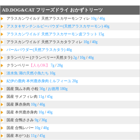
AD.DOG&CAT フリーズドライ おかずトリーツ
アラスカンワイルド 天然アラスカサーモンフィレ
10g
/
40g
アスタキサンチンルビーパウダー(天然アラスカサーモン) 40g
アラスカンワイルド 天然アラスカサーモン皮フラット 15g
アラスカンワイルド 天然アラスカタラフィレ
10g
/
40g
パールパウダー(天然アラスカタラ) 40g
タランベリー (クランベリー×天然タラ)
2g
/
10g
/
40g
クランベリー
【人もOK】
7g
/
28g
淡水魚 湖の天然小魚たち 10g
紀伊の鹿肉 本州鹿赤身肉ミルフィーユ 20g
国産 鶏ムネ肉 小粒
50g
/
お徳用 180g
国産 サメフィレ肉
11g
/
45g
国産 豚赤身肉
10g
/
40g
国産 本州鹿赤身肉
10g
/
40g
国産 合鴨ささみ
9g
/
36g
国産 合鴨レバー
10g
/
40g
国産 本がつお
11g
/
45g