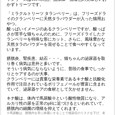
かずトリーツです。
「ミラクルトリーツ タランベリー」は、フリーズドラ
イのクランベリーに天然タラパウダーが入った猫用お
やつ。
酸っぱいイメージのあるクランベリーですが、酸っぱ
さが苦手な猫ちゃんのために、フリーズドライしたク
ランベリーを特殊な形にカット。さらに、風味豊かな
天然タラのパウダーを混ぜることで食べやすくなって
います。
膀胱炎、腎疾患、結石・・・。猫ちゃんの泌尿器を取
り巻く病気は意外と多いです。
そういう病気にならないように、普段の食事でしっか
りとケアするのが大事。
クランベリーには貴重な栄養素であるキナ酸と抗酸化
作用で注目されているポリフェノールが豊富に含まれ
ていて、泌尿器ケアの食材として欠かせません。
キナ酸は、体内で馬尿酸※という酸性物質になり、ア
ルカリ性の尿を正常のpHに近づけるといわれていて、
膀胱内の細菌の増殖を抑えてくれます。
※馬尿酸は、膀胱内を常に綺麗にすることで感染症のリスクを下げ、未