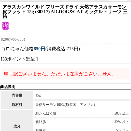
アラスカンワイルド フリーズドライ 天然アラスカサーモン
皮フラット 15g (30217) AD.DOG&CAT ミラクルトリーツ 三
祐
82067-00-0001
ゴロにゃん価格
650円
(消費税込:715円)
[33ポイント進呈 ]
申し訳ございません。ただいま在庫がございません。
商品説明
内容量
15g
原材料
天然サーモン100%(原産国：アメリカ)
粗たんぱく質
50% 以上
粗脂肪
32% 以上
成分
粗繊維
5% 以下