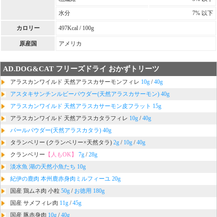
水分
7% 以下
カロリー
497Kcal / 100g
原産国
アメリカ
AD.DOG&CAT フリーズドライ おかずトリーツ
アラスカンワイルド 天然アラスカサーモンフィレ
10g
/
40g
アスタキサンチンルビーパウダー(天然アラスカサーモン) 40g
アラスカンワイルド 天然アラスカサーモン皮フラット 15g
アラスカンワイルド 天然アラスカタラフィレ
10g
/
40g
パールパウダー(天然アラスカタラ) 40g
タランベリー (クランベリー×天然タラ)
2g
/
10g
/
40g
クランベリー
【人もOK】
7g
/
28g
淡水魚 湖の天然小魚たち 10g
紀伊の鹿肉 本州鹿赤身肉ミルフィーユ 20g
国産 鶏ムネ肉 小粒
50g
/
お徳用 180g
国産 サメフィレ肉
11g
/
45g
国産 豚赤身肉
10g
/
40g