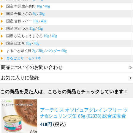
国産 本州鹿赤身肉
10g
/
40g
国産 合鴨ささみ
9g
/
36g
国産 合鴨レバー
10g
/
40g
国産 本がつお
11g
/
45g
国産 びんちょうまぐろ
10g
/
40g
国産 はまち
10g
/
40g
まるごと緑イ貝
2g
/
30g
/
パウダー 90g
まるごとサーモン 1本
商品についてのお問い合わせ
お気に入りに登録
この商品を見た人は、こちらの商品もチェックしています！
アーテミス オソピュアグレインフリー ツ
ナ&シュリンプ缶 85g (02338) 総合栄養食
418円
(税込)