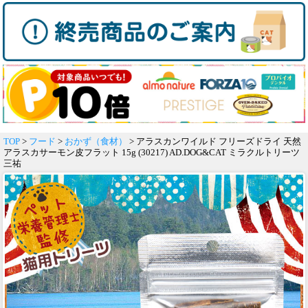
TOP
>
フード
>
おかず（食材）
> アラスカンワイルド フリーズドライ 天然
アラスカサーモン皮フラット 15g (30217) AD.DOG&CAT ミラクルトリーツ
三祐