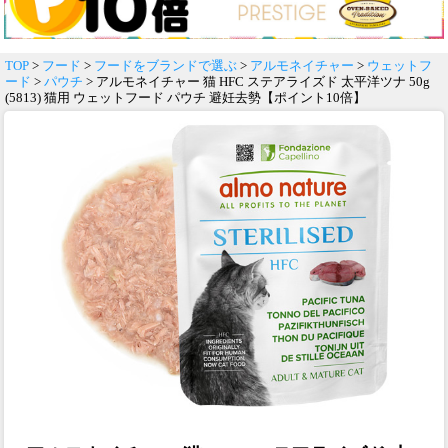
TOP
>
フード
>
フードをブランドで選ぶ
>
アルモネイチャー
>
ウェットフ
ード
>
パウチ
> アルモネイチャー 猫 HFC ステアライズド 太平洋ツナ 50g
(5813) 猫用 ウェットフード パウチ 避妊去勢【ポイント10倍】