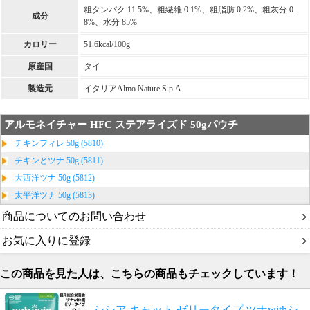
粗タンパク 11.5%、粗繊維 0.1%、粗脂肪 0.2%、粗灰分 0.
成分
8%、水分 85%
カロリー
51.6kcal/100g
原産国
タイ
製造元
イタリアAlmo Nature S.p.A
アルモネイチャー HFC ステアライズド 50gパウチ
チキンフィレ 50g (5810)
チキンとツナ 50g (5811)
大西洋ツナ 50g (5812)
太平洋ツナ 50g (5813)
商品についてのお問い合わせ
お気に入りに登録
この商品を見た人は、こちらの商品もチェックしています！
シシア キャット ゼリータイプ ツナwithシ