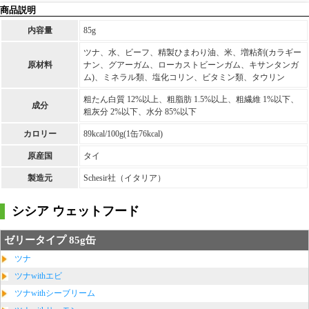
商品説明
内容量
85g
ツナ、水、ビーフ、精製ひまわり油、米、増粘剤(カラギー
原材料
ナン、グアーガム、ローカストビーンガム、キサンタンガ
ム)、ミネラル類、塩化コリン、ビタミン類、タウリン
粗たん白質 12%以上、粗脂肪 1.5%以上、粗繊維 1%以下、
成分
粗灰分 2%以下、水分 85%以下
カロリー
89kcal/100g(1缶76kcal)
原産国
タイ
製造元
Schesir社（イタリア）
シシア ウェットフード
ゼリータイプ 85g缶
ツナ
ツナwithエビ
ツナwithシーブリーム