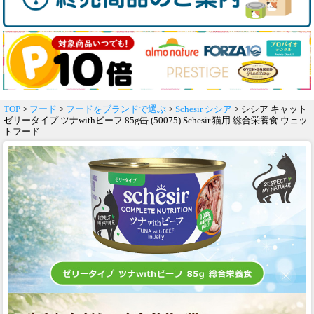
TOP
>
フード
>
フードをブランドで選ぶ
>
Schesir シシア
> シシア キャット
ゼリータイプ ツナwithビーフ 85g缶 (50075) Schesir 猫用 総合栄養食 ウェッ
トフード