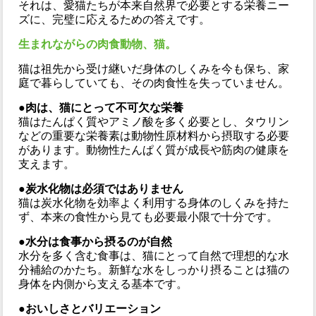
それは、愛猫たちが本来自然界で必要とする栄養ニー
ズに、完璧に応えるための答えです。
生まれながらの肉食動物、猫。
猫は祖先から受け継いだ身体のしくみを今も保ち、家
庭で暮らしていても、その肉食性を失っていません。
●肉は、猫にとって不可欠な栄養
猫はたんぱく質やアミノ酸を多く必要とし、タウリン
などの重要な栄養素は動物性原材料から摂取する必要
があります。動物性たんぱく質が成長や筋肉の健康を
支えます。
●炭水化物は必須ではありません
猫は炭水化物を効率よく利用する身体のしくみを持た
ず、本来の食性から見ても必要最小限で十分です。
●水分は食事から摂るのが自然
水分を多く含む食事は、猫にとって自然で理想的な水
分補給のかたち。新鮮な水をしっかり摂ることは猫の
身体を内側から支える基本です。
●おいしさとバリエーション