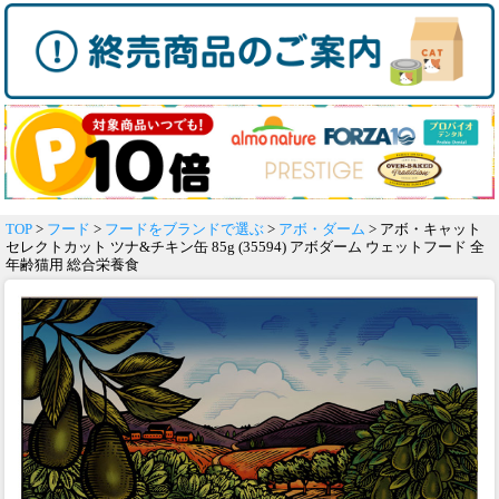
TOP
>
フード
>
フードをブランドで選ぶ
>
アボ・ダーム
> アボ・キャット
セレクトカット ツナ&チキン缶 85g (35594) アボダーム ウェットフード 全
年齢猫用 総合栄養食