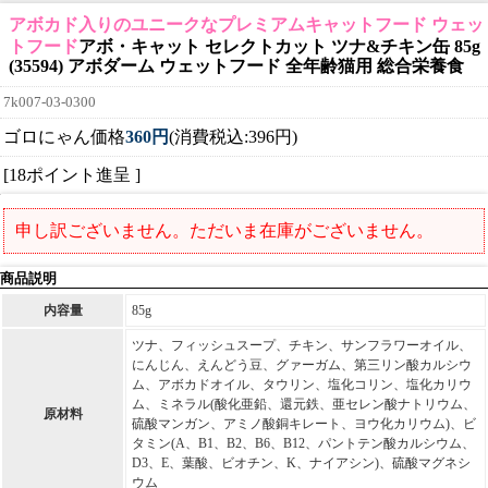
アボカド入りのユニークなプレミアムキャットフード ウェッ
トフード
アボ・キャット セレクトカット ツナ&チキン缶 85g
(35594) アボダーム ウェットフード 全年齢猫用 総合栄養食
7k007-03-0300
ゴロにゃん価格
360円
(消費税込:396円)
[18ポイント進呈 ]
申し訳ございません。ただいま在庫がございません。
商品説明
内容量
85g
ツナ、フィッシュスープ、チキン、サンフラワーオイル、
にんじん、えんどう豆、グァーガム、第三リン酸カルシウ
ム、アボカドオイル、タウリン、塩化コリン、塩化カリウ
ム、ミネラル(酸化亜鉛、還元鉄、亜セレン酸ナトリウム、
原材料
硫酸マンガン、アミノ酸銅キレート、ヨウ化カリウム)、ビ
タミン(A、B1、B2、B6、B12、パントテン酸カルシウム、
D3、E、葉酸、ビオチン、K、ナイアシン)、硫酸マグネシ
ウム