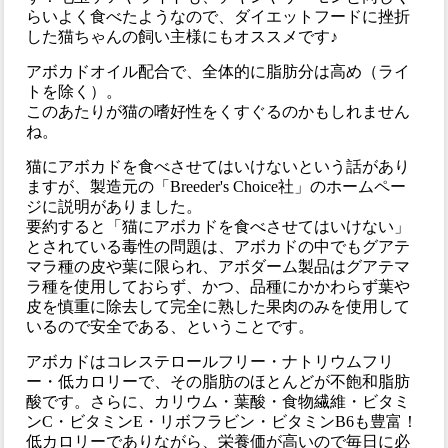
らいよく食べたようなので、ダイエットフードに挫折
した猫ちゃんの飼い主様にもオススメです♪
アボカドオイル配合で、全体的に脂肪分は高め（ライ
トを除く）。
このあたりが猫の嗜好性をくすぐるのかもしれません
ね。
猫にアボカドを食べさせてはいけないという話があり
ますが、製造元の「Breeder's Choice社」のホームペー
ジに説明がありました。
要約すると「猫にアボカドを食べさせてはいけない」
とされている毒性の問題は、アボカドの中でもグアテ
マラ種の皮や葉に限られ、アボダーム製品はグアテマ
ラ種を使用しておらず、かつ、品種にかかわらず葉や
皮を慎重に除去して完全に熟した果肉のみを使用して
いるので安全である、ということです。
アボカドはコレステロールフリー・ナトリウムフリ
ー・低カロリーで、その脂肪のほとんどが不飽和脂肪
酸です。さらに、カリウム・葉酸・食物繊維・ビタミ
ンC・ビタミンE・リボフラビン・ビタミンB6も豊富！
低カロリーでありながら、栄養価が高いので毎日に必