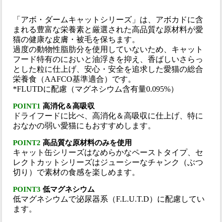
「アボ・ダームキャットシリーズ」は、アボカドに含
まれる豊富な栄養素と厳選された高品質な原材料が愛
猫の健康な皮膚・被毛を保ちます。
過度の動物性脂肪分を使用していないため、キャット
フード特有のにおいと油浮きを抑え、香ばしいさらっ
とした粒に仕上げ、安心・安全を追求した愛猫の総合
栄養食（AAFCO基準適合）です。
*FLUTDに配慮（マグネシウム含有量0.095%）
POINT1
高消化＆高吸収
ドライフードに比べ、高消化＆高吸収に仕上げ、特に
おなかの弱い愛猫にもおすすめします。
POINT2
高品質な原材料のみを使用
キャット缶シリーズはなめらかなペーストタイプ、セ
レクトカットシリーズはジューシーなチャンク（ぶつ
切り）で素材の食感を楽しめます。
POINT3
低マグネシウム
低マグネシウムで泌尿器系（F.L.U.T.D）に配慮してい
ます。