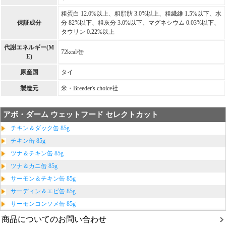
粗蛋白 12.0%以上、粗脂肪 3.0%以上、粗繊維 1.5%以下、水
保証成分
分 82%以下、粗灰分 3.0%以下、マグネシウム 0.03%以下、
タウリン 0.22%以上
代謝エネルギー(M
72kcal/缶
E)
原産国
タイ
製造元
米・Breeder's choice社
アボ・ダーム ウェットフード セレクトカット
チキン＆ダック缶 85g
チキン缶 85g
ツナ＆チキン缶 85g
ツナ＆カニ缶 85g
サーモン＆チキン缶 85g
サーディン＆エビ缶 85g
サーモンコンソメ缶 85g
商品についてのお問い合わせ