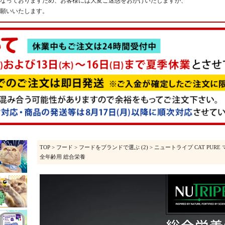
なっておりますため、お客様には大変ご迷惑をおかけいたしますが、
願いいたします。
TOP
>
フード
>
フードをブランドで選ぶ (2)
> ニュートライプ CAT PURE 
全年齢用 総合栄養