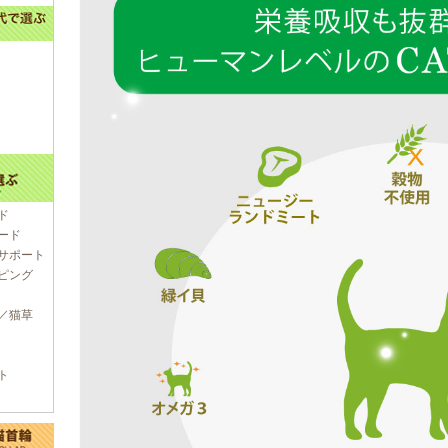
ド
ード
サポート
ピング
／猫草
ト