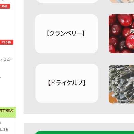
レセピー
ル
る
と見る