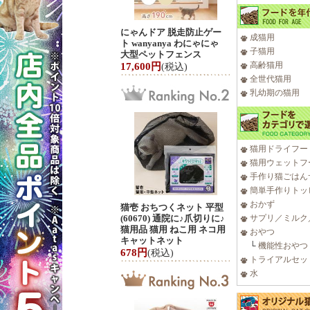
にゃんドア 脱走防止ゲー
成猫用
ト wanyanya わにゃにゃ
子猫用
大型ペットフェンス
高齢猫用
17,600円
(税込)
全世代猫用
乳幼期の猫用
猫用ドライフー
猫用ウェットフ
手作り猫ごはん
簡単手作りトッ
おかず
猫壱 おちつくネット 平型
(60670) 通院に♪爪切りに♪
サプリ／ミルク
猫用品 猫用 ねこ用 ネコ用
おやつ
キャットネット
└
機能性おやつ
678円
(税込)
トライアルセッ
水