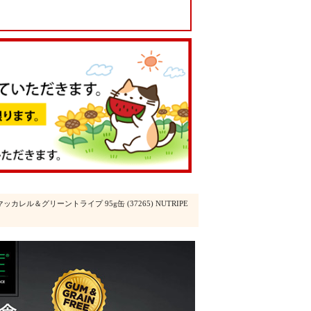
マッカレル＆グリーントライプ 95g缶 (37265) NUTRIPE