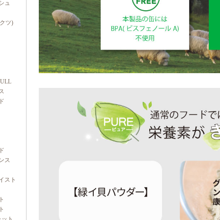
シュ
ダクツ)
FULL
ス
ド
ド
ンス
イスト
ト
ト
ャット