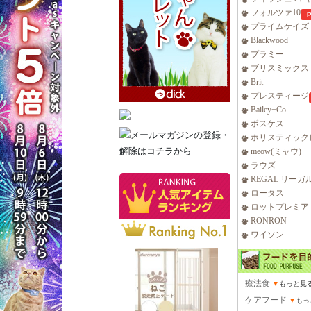
フォルツァ10
プライムケイズ
Blackwood
プラミー
ブリスミックス
Brit
プレスティージ
Bailey+Co
ボスケス
ホリスティック
meow(ミャウ)
ラウズ
REGAL リーガ
ロータス
ロットプレミア
RONRON
ワイソン
療法食
▼
もっと見
ケアフード
▼
もっ