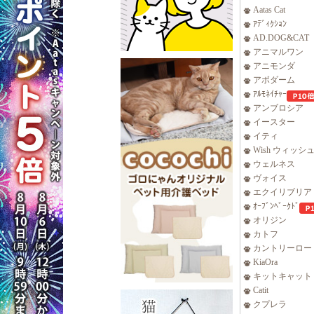
Aatas Cat
ｱﾃﾞｨｸｼｮﾝ
AD.DOG&CAT
アニマルワン
アニモンダ
アボダーム
ｱﾙﾓﾈｲﾁｬｰ
アンブロシア
イースター
イティ
Wish ウィッシ
ウェルネス
ヴォイス
エクイリブリア
ｵｰﾌﾞﾝﾍﾞｰｸﾄﾞ
オリジン
カトフ
カントリーロー
KiaOra
キットキャット
Catit
クプレラ