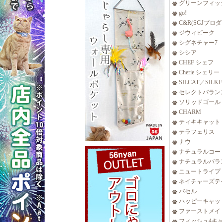
グリーンフィッ
go!
C&R(SGJプロ
ジウィピーク
シグネチャー7
シシア
CHEF シェフ
Cherie シェリー
SILCAT／SILK
セレクトバラン
ソリッドゴール
CHARM
ティキキャット
テラフェリス
ナウ
ナチュラルコー
ナチュラルバラ
ニュートライプ
ネイチャーズテ
バセル
ハッピーキャッ
ファーストメイ
フィッシュ4キ