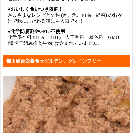
●おいしく食いつき抜群！
さまざまなレシピと材料 (肉、魚、内臓、野菜) のおか
げで味にこだわる猫にも人気です！
●化学防腐剤やGMO不使用
化学保存料 (BHA、BHT)、人工香料、着色料、GMO
(遺伝子組み換え生物) は含まれていません。
猫用総合栄養食☆グルテン、グレインフリー