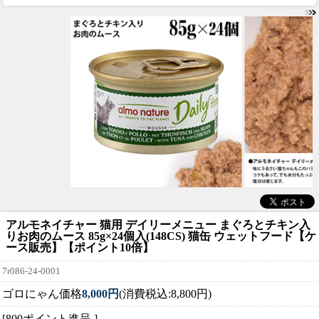
アルモネイチャー 猫用 デイリーメニュー まぐろとチキン入
りお肉のムース 85g×24個入(148CS) 猫缶 ウェットフード【ケ
ース販売】【ポイント10倍】
7r086-24-0001
ゴロにゃん価格
8,000円
(消費税込:8,800円)
[800ポイント進呈 ]