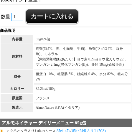
数量
商品説明
内容量
85g×24個
肉類(鶏4%、豚、七面鳥、牛肉)、魚類(マグロ4%、白身
魚)、ミネラル
原材料
【栄養添加物(kgあたり)】ヨウ素 0.2mg(ヨウ化カリウム)、
マンガン 2.1mg(酸化マンガン(II))、亜鉛 10mg(硫酸亜鉛)
粗蛋白 10%、粗脂肪 5%、粗繊維 0.4%、水分 82%、粗灰分
成分
2%
カロリー
85.2kcal/100g
原産国
フランス
製造元
Almo Nature S.P.A(イタリア)
アルモネイチャー デイリーメニュー 85g缶
まぐろとタラ入りお肉のムース
85g(147)
/
85g×24個入り(147CS)