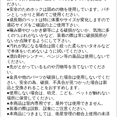
ださい。
●安全のためホックは固めの物を使用しています。パチ
ンとしっかりと留めてご使用ください。
●成長期のペットは特に体重やサイズが変化しますので
適応サイズをご確認の上ご使用下さい。
●噛み癖やひっかき癖等による破損がないか、気泡に多
くのつぶれがないかなど、装着の際は常に破損箇所が
ないか点険するようにして下さい。
●汚れが気になる場合は固く絞った柔らかいタオルなど
で本体をいためないように拭いてください。
●漂白剤やシンナー、ベンジン等の薬品は使用しないで
ください。
●先がとがっているものや刃物等を当てないでくださ
い。
●金具や他のパーツが破損した場合は使用しないでくだ
さい。安全の為、破損、不具合が見つかった場合は新
品と交換されることをおすすめします。
●使用しない場合は、幼児、こども、ペットが触れない
場所に保管してください。
●本商品は室内専用です。屋外では使用できません。
●装着の際は誤飲、誤食にご注意ください。
●本商品につきましては、衛星管理の都合上使用の未済