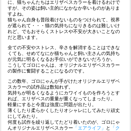
に、猫ちゃんたちはエリザベスカラーを着けるわけで
すが、その姿は飼い主的になかなか辛いものがありま
すよね。
猫ちゃん自身も普段着けないものをつけられて、視界
が遮られて・・・猫の気持ちになりきるのは難しいけ
れど、でもおそらくストレスや不安が大きいことなの
だと思います。
全ての不安やストレス、辛さを解消することはできな
くても、せめてなにか猫ちゃんと飼い主さんの気持ち
が元気に明るくなるお手伝いができないだろうか。
こうしてゴロにゃんは、オリジナルエリザベスカラー
の製作に奮闘することになるのです。
この数年、ゴロにゃんが手がけたオリジナルエリザベ
スカラーの試作品は数知れず。
気持ちが明るくなるようにカワイイものを作ろうとす
れば、エリザベスの重量が重くなってしまったり。
軽量にすると今度は強度に問題が出たり。
薄くしたり柔らかくしたりオシャレにしてみたり頑丈
にしてみたり。
何度も試作を繰り返してたどり着いたのが、ゴロにゃ
んオリジナルエリザベスカラー
「エアライフ」
と
「ク