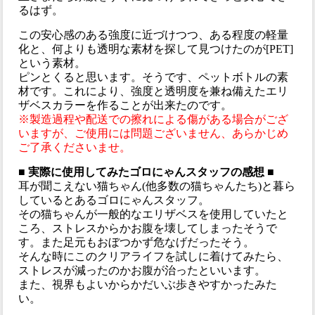
るはず。
この安心感のある強度に近づけつつ、ある程度の軽量
化と、何よりも透明な素材を探して見つけたのが[PET]
という素材。
ピンとくると思います。そうです、ペットボトルの素
材です。これにより、強度と透明度を兼ね備えたエリ
ザベスカラーを作ることが出来たのです。
※製造過程や配送での擦れによる傷がある場合がござ
いますが、ご使用には問題ございません、あらかじめ
ご了承くださいませ。
■ 実際に使用してみたゴロにゃんスタッフの感想 ■
耳が聞こえない猫ちゃん(他多数の猫ちゃんたち)と暮ら
しているとあるゴロにゃんスタッフ。
その猫ちゃんが一般的なエリザベスを使用していたと
ころ、ストレスからかお腹を壊してしまったそうで
す。また足元もおぼつかず危なげだったそう。
そんな時にこのクリアライフを試しに着けてみたら、
ストレスが減ったのかお腹が治ったといいます。
また、視界もよいからかだいぶ歩きやすかったみた
い。