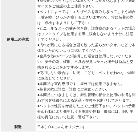
●成長期のペットは特に体重やサイズが変化しますので適応
サイズをご確認の上ご使用下さい。
●ペットによっては、エリザベスを噛みちぎってしまう場合
（噛み癖、ひっかき癖）もございますので、常に装着の際
は、点検するようにして下さい。
●ビニールなどへの噛み付き癖、誤食癖のあるペットの場合
はソフトタイプを使用する際に誤食しないよう十分に注意
使用上の注意
してください。
●汚れが気になる場合は固く絞った柔らかいタオルなどで本
体をいためないように拭いてください。
●金具や他のパーツが破損した場合は使用しないでくださ
い。安全の為、破損、不具合が見つかった場合は新品と交
換されることをおすすめします。
●使用しない場合は、幼児、こども、ペットが触れない場所
に保管してください。
●本商品は室内専用です。屋外では使用できません。
●装着の際は誤飲、誤食にご注意ください。
●本商品につきましては、衛生管理の都合上使用の未済を問
わずお客様都合による返品・交換をお断りしております。
●ペットの性質を考慮した上でご使用下さい。ペットの予期
せぬ行動により発生しうる事故や怪我・破損には、飼い主
様の責任において注意・警戒下さい。
製造
日本(ゴロにゃんオリジナル)