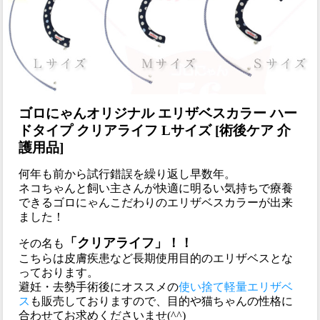
ゴロにゃんオリジナル エリザベスカラー ハー
ドタイプ クリアライフ Lサイズ [術後ケア 介
護用品]
何年も前から試行錯誤を繰り返し早数年。
ネコちゃんと飼い主さんが快適に明るい気持ちで療養
できるゴロにゃんこだわりのエリザベスカラーが出来
ました！
「クリアライフ」！！
その名も
こちらは皮膚疾患など長期使用目的のエリザベスとな
っております。
避妊・去勢手術後にオススメの
使い捨て軽量エリザベ
ス
も販売しておりますので、目的や猫ちゃんの性格に
合わせてお求めくださいませ(^^)