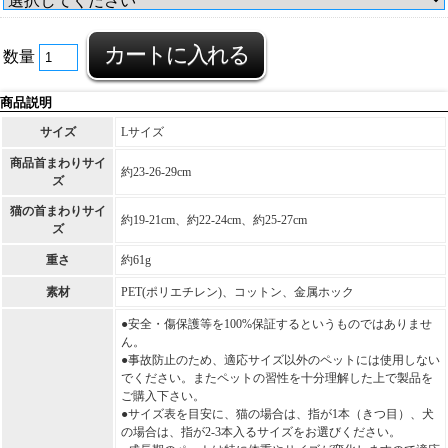
数量
商品説明
サイズ
Lサイズ
商品首まわりサイ
約23-26-29cm
ズ
猫の首まわりサイ
約19-21cm、約22-24cm、約25-27cm
ズ
重さ
約61g
素材
PET(ポリエチレン)、コットン、金属ホック
●安全・傷保護等を100%保証するというものではありませ
ん。
●事故防止のため、適応サイズ以外のペットには使用しない
でください。またペットの習性を十分理解した上で製品を
ご購入下さい。
●サイズ表を目安に、猫の場合は、指が1本（きつ目）、犬
の場合は、指が2-3本入るサイズをお選びください。