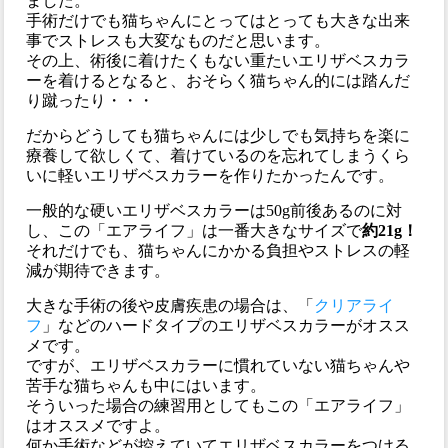
ました。
手術だけでも猫ちゃんにとってはとっても大きな出来
事でストレスも大変なものだと思います。
その上、術後に着けたくもない重たいエリザベスカラ
ーを着けるとなると、おそらく猫ちゃん的には踏んだ
り蹴ったり・・・
だからどうしても猫ちゃんには少しでも気持ちを楽に
療養して欲しくて、着けているのを忘れてしまうくら
いに軽いエリザベスカラーを作りたかったんです。
一般的な硬いエリザベスカラーは50g前後あるのに対
し、この「エアライフ」は一番大きなサイズで
約21g！
それだけでも、猫ちゃんにかかる負担やストレスの軽
減が期待できます。
大きな手術の後や皮膚疾患の場合は、「
クリアライ
フ
」などのハードタイプのエリザベスカラーがオスス
メです。
ですが、エリザベスカラーに慣れていない猫ちゃんや
苦手な猫ちゃんも中にはいます。
そういった場合の練習用としてもこの「エアライフ」
はオススメですよ。
何か手術などが控えていてエリザベスカラーをつける