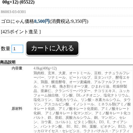
00g×12) (05522)
86003-03-0301
ゴロにゃん価格
8,500円
(消費税込:9,350円)
[425ポイント進呈 ]
数量
商品説明
内容量
4.8kg(400g×12)
鶏肉粉、玄米、大麦、オートミール、豆粉、ナチュラルフレ
ーバー、ツナミール、ビートパルプ、豆タンパク、酵母エキ
ス、鶏脂、醸造酵母、オーツ麦繊維、アルファルファミー
ル、 トマト粗、挽き割りオーツ麦、ひまわり油、乾燥卵製
品、亜麻仁、クランベリーパウダー、チコリエキス、ユッカ
フォーム抽出物、リン酸、DL-メチオニン、塩化ナトリウム、
塩化コリン、 塩化カリウム、リン酸－水素カルシウム、タウ
リン、アスコルビン酸、イノシトール、ミネラル類(アミノ酸
原材料
キレート化鉄、アミノ酸キレート化亜鉛、アミノ酸キレート
化銅、 アミノ酸キレート化マンガン、アミノ酸キレート化コ
バルト、鉄、亜鉛、炭酸カルシウム、銅、マンガン、セレ
ン、ヨウ素、コバルト)、ビタミン類(A、D3、E、ナイアシ
ン、パントテン酸、 B1、B2、B6、葉酸、ビオチン、B12)、サ
ッカロマイセス・セレビシエ、ラクトバチルス・アシドフィ