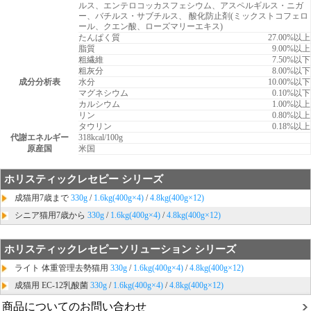
ルス、エンテロコッカスフェシウム、アスペルギルス・ニガ
ー、バチルス・サブチルス、 酸化防止剤(ミックストコフェロ
ール、クエン酸、ローズマリーエキス)
たんぱく質
27.00%以上
脂質
9.00%以上
粗繊維
7.50%以下
粗灰分
8.00%以下
成分分析表
水分
10.00%以下
マグネシウム
0.10%以下
カルシウム
1.00%以上
リン
0.80%以上
タウリン
0.18%以上
代謝エネルギー
318kcal/100g
原産国
米国
ホリスティックレセピー シリーズ
成猫用7歳まで
330g
/
1.6kg(400g×4)
/
4.8kg(400g×12)
シニア猫用7歳から
330g
/
1.6kg(400g×4)
/
4.8kg(400g×12)
ホリスティックレセピーソリューション シリーズ
ライト 体重管理去勢猫用
330g
/
1.6kg(400g×4)
/
4.8kg(400g×12)
成猫用 EC-12乳酸菌
330g
/
1.6kg(400g×4)
/
4.8kg(400g×12)
商品についてのお問い合わせ