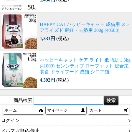
HAPPY CAT ハッピーキャット 成猫用 ステ
アライズド 避妊・去勢用 300g (40583)
1,331円
(税込)
ハッピーキャット ケア ライト 低脂肪 1.3kg
(41009) センシティブ ローファット 総合栄
養食 ドライフード 成猫 シニア猫
4,392円
(税込)
商品検索
ホーム
マイページ
カート
ログイン
メルマガ申込/停止