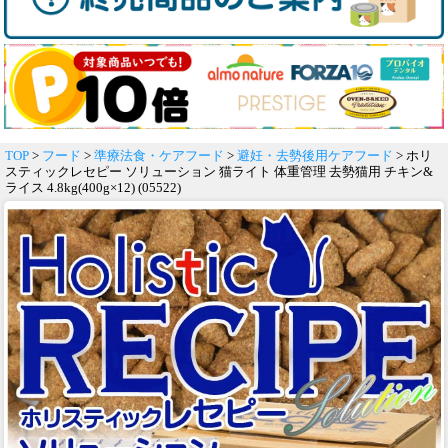
TOP
>
フード
>
準療法食・ケアフード
>
避妊・去勢後用ケアフード
> ホリ
スティックレセピー ソリューション 猫ライト 体重管理 去勢猫用 チキン&
ライス 4.8kg(400g×12) (05522)