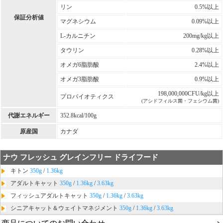
リン
0.5%以上
保証分析値
マグネシウム
0.09%以上
L-カルニチン
200mg/kg以上
タウリン
0.28%以上
オメガ6脂肪酸
2.4%以上
オメガ3脂肪酸
0.9%以上
198,000,000CFU/kg以上
プロバイオティクス
(アシドフィルス菌・フェシウム菌)
代謝エネルギー
352.8kcal/100g
原産国
カナダ
ナウ フレッシュ グレインフリー ドライフード
キトン
350g
/
1.36kg
アダルトキャット
350g
/
1.36kg
/
3.63kg
フィッシュアダルトキャット
350g
/
1.36kg
/
3.63kg
シニアキャット＆ウェイトマネジメント
350g
/
1.36kg
/
3.63kg