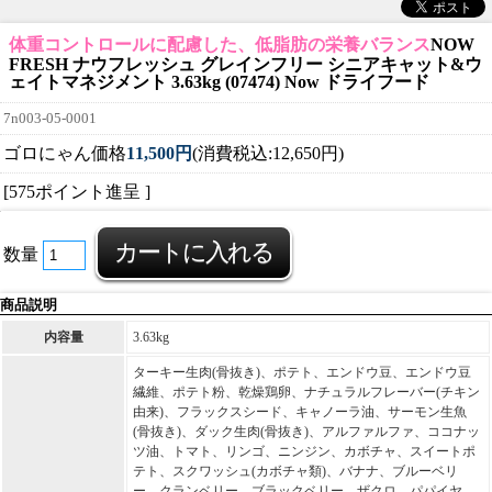
体重コントロールに配慮した、低脂肪の栄養バランス
NOW
FRESH ナウフレッシュ グレインフリー シニアキャット&ウ
ェイトマネジメント 3.63kg (07474) Now ドライフード
7n003-05-0001
ゴロにゃん価格
11,500円
(消費税込:12,650円)
[575ポイント進呈 ]
数量
商品説明
内容量
3.63kg
ターキー生肉(骨抜き)、ポテト、エンドウ豆、エンドウ豆
繊維、ポテト粉、乾燥鶏卵、ナチュラルフレーバー(チキン
由来)、フラックスシード、キャノーラ油、サーモン生魚
(骨抜き)、ダック生肉(骨抜き)、アルファルファ、ココナッ
ツ油、トマト、リンゴ、ニンジン、カボチャ、スイートポ
テト、スクワッシュ(カボチャ類)、バナナ、ブルーベリ
ー、クランベリー、ブラックベリー、ザクロ、パパイヤ、