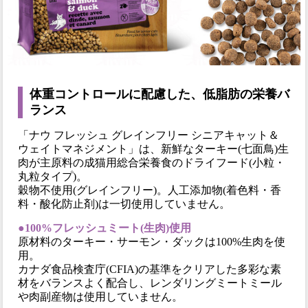
体重コントロールに配慮した、低脂肪の栄養バ
ランス
「ナウ フレッシュ グレインフリー シニアキャット＆
ウェイトマネジメント」は、新鮮なターキー(七面鳥)生
肉が主原料の成猫用総合栄養食のドライフード(小粒・
丸粒タイプ)。
穀物不使用(グレインフリー)。人工添加物(着色料・香
料・酸化防止剤)は一切使用していません。
●100%フレッシュミート(生肉)使用
原材料のターキー・サーモン・ダックは100%生肉を使
用。
カナダ食品検査庁(CFIA)の基準をクリアした多彩な素
材をバランスよく配合し、レンダリングミートミール
や肉副産物は使用していません。