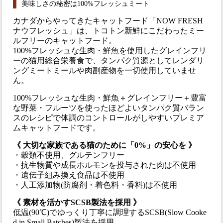
美味しさの秘密は100%フレッシュミート
カナダからやってきたキャットフード「NOW FRESH
ナウフレッシュ」は、トコトン新鮮にこだわったミー
ルフリーのキャットフード。
100%フレッシュな生肉・鮮魚を使用したグレインフリ
ーの猫用総合栄養食で、タンパク質源としてレンダリ
ングミートミールや肉副産物を一切使用していませ
ん。
100%フレッシュな生肉・鮮魚＋グレインフリー＋豊富
な野菜・フルーツを使ったほどよいタンパク質バラン
スのレシピで体調のコントロールがしやすいプレミア
ムキャットフードです。
《 大切な家族である猫のために「0%」の安心を 》
・穀類不使用、グルテンフリー
・抗生物質や成長ホルモンを投与された肉は不使用
・遺伝子組み換え食品は不使用
・人工添加物(防腐剤・着色料・香料)は不使用
《 素材を活かすSCSB製法を採用 》
低温(90℃)でゆっくり丁寧に調理するSCSB(Slow Cooke
d in Small Batches)製法を採用。