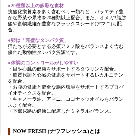
●20種類以上の多彩な食材
抗酸化栄養素を多く含むベリー類など、バラエティ豊
かな野菜や果物を20種類以上配合。また、オメガ3脂肪
酸や食物繊維が豊富なフラックスシード(アマニ)も配
合。
●卵は「完璧なタンパク質」
猫たちが必要とする必須アミノ酸をバランスよく含む
優れた動物性タンパク質源です。
●体調のコントロールがしやすい
・目や心臓の健康をサポートするタウリンを配合。
・脂質代謝と心臓の健康をサポートするL-カルニチン
を配合。
・お腹の健康と健全な腸内環境をサポートするプロバ
イオティクスを配合。
・キャノーラ油、アマニ、ココナッツオイルをバラン
スよく配合。
・下部尿路の健康に配慮したミネラルバランス。
NOW FRESH (ナウフレッシュ)とは