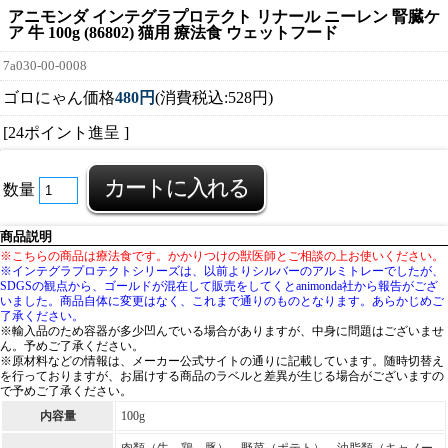
アニモンダ インテグラプロテクト リナール ニーレン 腎臓ケ
ア 牛 100g (86802) 猫用 療法食 ウェットフード
7a030-00-0008
ゴロにゃん価格
480円
(消費税込:528円)
[24ポイント進呈 ]
数量
商品説明
※こちらの商品は療法食です。かかりつけの獣医師とご相談の上お使いください。
※インテグラプロテクトシリーズは、以前よりシルバーのアルミトレーでしたが、
SDGSの観点から、ゴールドが混在して販売をしてくとanimonda社から報告がござ
いました。商品自体に変更はなく、これまで通りのものとなります。あらかじめご
了承ください。
※輸入品のため容器が多少凹んでいる場合がありますが、中身に問題はございませ
ん。予めご了承ください。
※原材料などの情報は、メーカー公式サイトの通りに記載しています。随時切替え
を行っておりますが、お届けする商品のラベルと差異が生じる場合がございますの
で予めご了承ください。
内容量
100g
肉類（牛、鶏、豚）、野菜（ポテト）、油脂類（キャノー