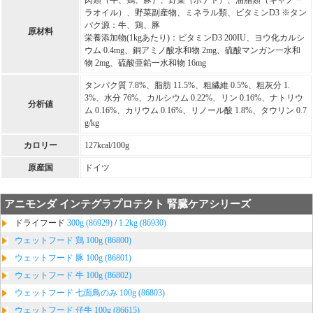
ラオイル）、野菜副産物、ミネラル類、ビタミンD3 ※タン
パク源：牛、鶏、豚
原材料
栄養添加物(1kgあたり)：ビタミンD3 200IU、ヨウ化カルシ
ウム 0.4mg、銅アミノ酸水和物 2mg、硫酸マンガン一水和
物 2mg、硫酸亜鉛一水和物 16mg
タンパク質 7.8%、脂肪 11.5%、粗繊維 0.5%、粗灰分 1.
3%、水分 76%、カルシウム 0.22%、リン 0.16%、ナトリウ
分析値
ム 0.16%、カリウム 0.16%、リノール酸 1.8%、タウリン 0.7
g/kg
カロリー
127kcal/100g
原産国
ドイツ
アニモンダ インテグラプロテクト 腎臓ケアシリーズ
ドライフード
300g (86929)
/
1.2kg (86930)
ウェットフード 鶏 100g (86800)
ウェットフード 豚 100g (86801)
ウェットフード 牛 100g (86802)
ウェットフード 七面鳥のみ 100g (86803)
ウェットフード 仔牛 100g (86615)