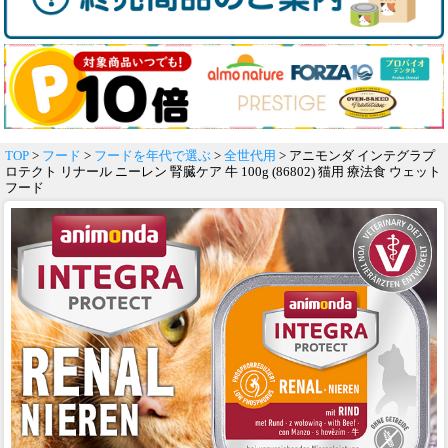
TOP
>
フード
>
フードを年代で選ぶ
>
全世代用
> アニモンダ インテグラプ
ロテクト リナール ニーレン 腎臓ケア 牛 100g (86802) 猫用 療法食 ウェット
フード