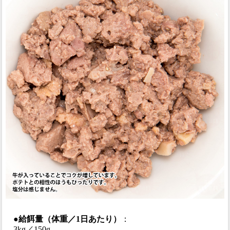
●給餌量（体重／1日あたり）
：
3kg／150g