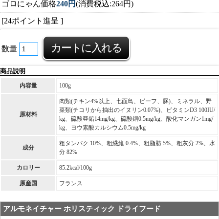
ゴロにゃん価格
240円
(消費税込:264円)
[24ポイント進呈 ]
数量
商品説明
内容量
100g
肉類(チキン4%以上、七面鳥、ビーフ、豚)、ミネラル、野
菜類(チコリから抽出のイヌリン0.07%)、ビタミンD3 100IU/
原材料
kg、硫酸亜鉛14mg/kg、硫酸銅0.5mg/kg、酸化マンガン1mg/
kg、ヨウ素酸カルシウム0.5mg/kg
粗タンパク 10%、粗繊維 0.4%、粗脂肪 5%、粗灰分 2%、水
成分
分 82%
カロリー
85.2kcal/100g
原産国
フランス
アルモネイチャー ホリスティック ドライフード