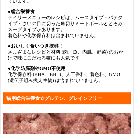
ています。
●総合栄養食
デイリーメニューのレシピは、ムースタイプ・パテタ
イプ・さいの目に切った角切りミートボールととろみ
スープタイプがあります。
着色料や化学保存料は含まれていません。
●おいしく食いつき抜群！
さまざまなレシピと材料 (肉、魚、内臓、野菜) のおか
げで味にこだわる猫にも人気です！
●化学防腐剤やGMO不使用
化学保存料 (BHA、BHT)、人工香料、着色料、GMO
(遺伝子組み換え生物) は含まれていません。
猫用総合栄養食☆グルテン、グレインフリー