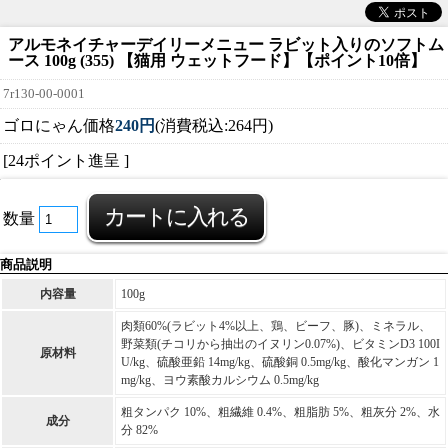
アルモネイチャーデイリーメニュー ラビット入りのソフトム
ース 100g (355) 【猫用 ウェットフード】【ポイント10倍】
7r130-00-0001
ゴロにゃん価格
240円
(消費税込:264円)
[24ポイント進呈 ]
数量
商品説明
内容量
100g
肉類60%(ラビット4%以上、鶏、ビーフ、豚)、ミネラル、
野菜類(チコリから抽出のイヌリン0.07%)、ビタミンD3 100I
原材料
U/kg、硫酸亜鉛 14mg/kg、硫酸銅 0.5mg/kg、酸化マンガン 1
mg/kg、ヨウ素酸カルシウム 0.5mg/kg
粗タンパク 10%、粗繊維 0.4%、粗脂肪 5%、粗灰分 2%、水
成分
分 82%