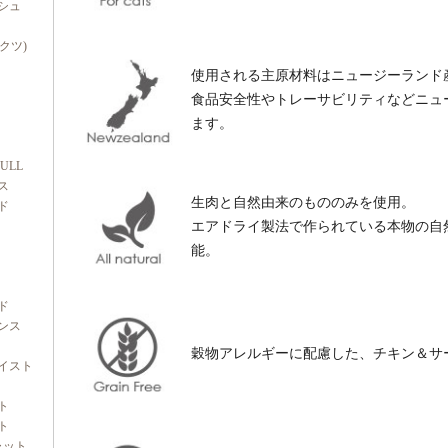
シュ
ダクツ)
使用される主原材料はニュージーランド
食品安全性やトレーサビリティなどニュ
ます。
FULL
ス
生肉と自然由来のもののみを使用。
ド
エアドライ製法で作られている本物の自
能。
ド
ンス
穀物アレルギーに配慮した、チキン＆サ
イスト
ト
ト
ャット