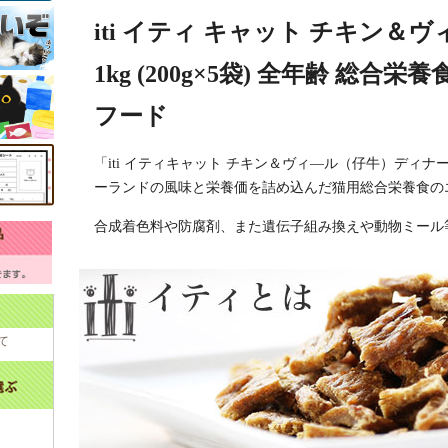
iti イティ キャット チキン
1kg (200g×5袋) 全年齢 総合
フード
「iti イティキャット チキン＆ヴィ―ル（仔牛）ディ
ーランドの風味と栄養価を詰め込んだ猫用総合栄養食の
合成着色料や防腐剤、また遺伝子組み換えや動物ミール
て