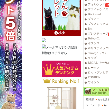
フォルツァ10
プライムケイズ
Blackwood
プラミー
ブリスミックス
Brit
プレスティージ
Bailey+Co
ボスケス
ホリスティック
meow(ミャウ)
ラウズ
REGAL リーガ
ロータス
ロットプレミア
RONRON
ワイソン
療法食
▼
もっと見
ケアフード
▼
もっ