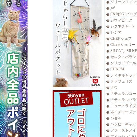
グリーンフィッ
go!
C&R(SGJプロ
ジウィピーク
シグネチャー7
シシア
CHEF シェフ
Cherie シェリー
SILCAT／SILK
セレクトバラン
ソリッドゴール
CHARM
ティキキャット
テラフェリス
ナウ
ナチュラルコー
ナチュラルバラ
ニュートライプ
ネイチャーズテ
バセル
ハッピーキャッ
ファーストメイ
フィッシュ4キ