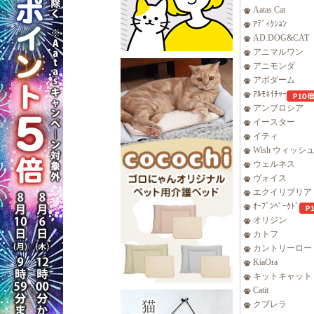
Aatas Cat
ｱﾃﾞｨｸｼｮﾝ
AD.DOG&CAT
アニマルワン
アニモンダ
アボダーム
ｱﾙﾓﾈｲﾁｬｰ
アンブロシア
イースター
イティ
Wish ウィッシ
ウェルネス
ヴォイス
エクイリブリア
ｵｰﾌﾞﾝﾍﾞｰｸﾄﾞ
オリジン
カトフ
カントリーロー
KiaOra
キットキャット
Catit
クプレラ