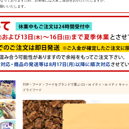
なっておりますため、お客様には大変ご迷惑をおかけいたしますが、
願いいたします。
TOP
>
フード
>
フードをブランドで選ぶ (2)
>
iti イティ
> iti イティ キャ
ドライフード