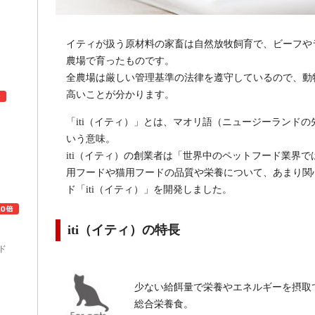
イティが扱う原材料の家畜は自然放牧飼育で、ビーフや
農場で育ったものです。
全農場は厳しい管理基準の法律を遵守しているので、動
高いことが分かります。
「iti（イティ）」とは、マオリ語（ニュージーランドの先
いう意味。
ュ
iti（イティ）の創業者は「世界中のペットフード業界
用フードや猫用フードの品質や栄養について、あまり関
ド「iti（イティ）」を開発しました。
iti（イティ）の特長
ド
少ない給餌量で栄養やエネルギーを摂取
総合栄養食。