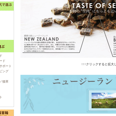
ド
ード
↑↑↑クリックすると拡大し
サポート
ピング
／猫草
ト