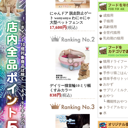
にゃんドア 脱走防止ゲー
成猫用
ト wanyanya わにゃにゃ
子猫用
大型ペットフェンス
高齢猫用
17,600円
(税込)
全世代猫用
乳幼期の猫用
猫用ドライフー
猫用ウェットフ
手作り猫ごはん
簡単手作りトッ
おかず
デイリー猫首輪10ミリ幅
くすみカラー
サプリ／ミルク
838円
(税込)
おやつ
└
機能性おやつ
トライアルセッ
水