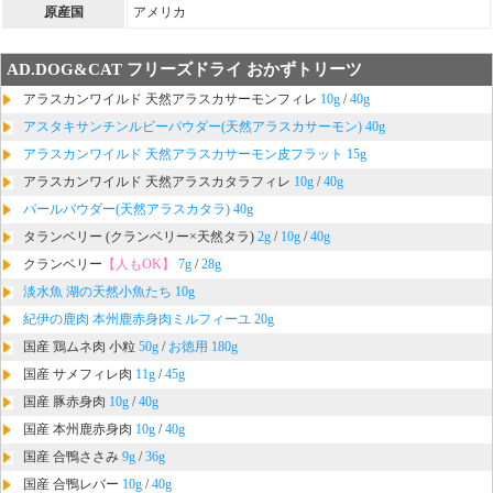
原産国
アメリカ
AD.DOG&CAT フリーズドライ おかずトリーツ
アラスカンワイルド 天然アラスカサーモンフィレ
10g
/
40g
アスタキサンチンルビーパウダー(天然アラスカサーモン) 40g
アラスカンワイルド 天然アラスカサーモン皮フラット 15g
アラスカンワイルド 天然アラスカタラフィレ
10g
/
40g
パールパウダー(天然アラスカタラ) 40g
タランベリー (クランベリー×天然タラ)
2g
/
10g
/
40g
クランベリー
【人もOK】
7g
/
28g
淡水魚 湖の天然小魚たち 10g
紀伊の鹿肉 本州鹿赤身肉ミルフィーユ 20g
国産 鶏ムネ肉 小粒
50g
/
お徳用 180g
国産 サメフィレ肉
11g
/
45g
国産 豚赤身肉
10g
/
40g
国産 本州鹿赤身肉
10g
/
40g
国産 合鴨ささみ
9g
/
36g
国産 合鴨レバー
10g
/
40g