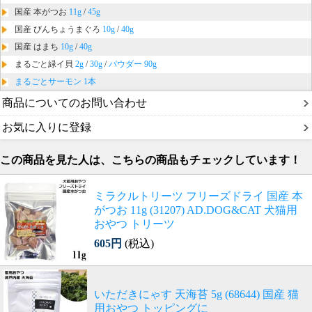
国産 本がつお
11g
/
45g
国産 びんちょうまぐろ
10g
/
40g
国産 はまち
10g
/
40g
まるごと緑イ貝
2g
/
30g
/
パウダー 90g
まるごとサーモン 1本
商品についてのお問い合わせ
お気に入りに登録
この商品を見た人は、こちらの商品もチェックしています！
ミラクルトリーツ フリーズドライ 国産 本
がつお 11g (31207) AD.DOG&CAT 犬猫用
おやつ トリーツ
605円
(税込)
いただきにゃす 天海苔 5g (68644) 国産 猫
用おやつ トッピングに