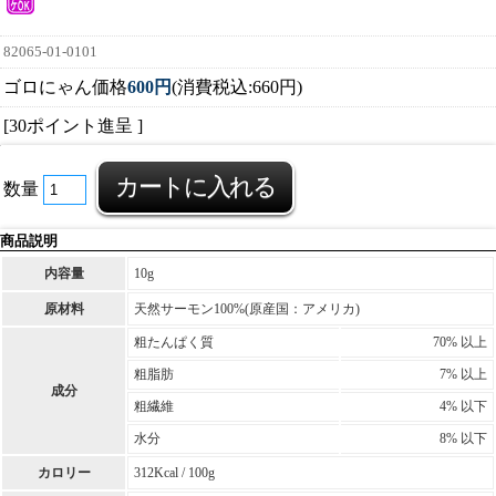
82065-01-0101
ゴロにゃん価格
600円
(消費税込:660円)
[30ポイント進呈 ]
数量
商品説明
内容量
10g
原材料
天然サーモン100%(原産国：アメリカ)
粗たんぱく質
70% 以上
粗脂肪
7% 以上
成分
粗繊維
4% 以下
水分
8% 以下
カロリー
312Kcal / 100g