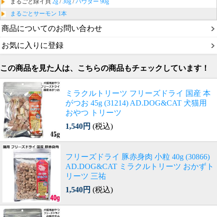
まるごと緑イ貝
2g
/
30g
/
パウダー 90g
まるごとサーモン 1本
商品についてのお問い合わせ
お気に入りに登録
この商品を見た人は、こちらの商品もチェックしています！
ミラクルトリーツ フリーズドライ 国産 本
がつお 45g (31214) AD.DOG&CAT 犬猫用
おやつ トリーツ
1,540円
(税込)
フリーズドライ 豚赤身肉 小粒 40g (30866)
AD.DOG&CAT ミラクルトリーツ おかずト
リーツ 三祐
1,540円
(税込)