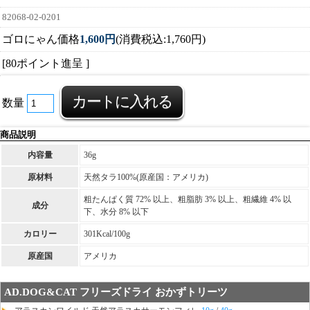
82068-02-0201
ゴロにゃん価格
1,600円
(消費税込:1,760円)
[80ポイント進呈 ]
数量
商品説明
内容量
36g
原材料
天然タラ100%(原産国：アメリカ)
粗たんぱく質 72% 以上、粗脂肪 3% 以上、粗繊維 4% 以
成分
下、水分 8% 以下
カロリー
301Kcal/100g
原産国
アメリカ
AD.DOG&CAT フリーズドライ おかずトリーツ