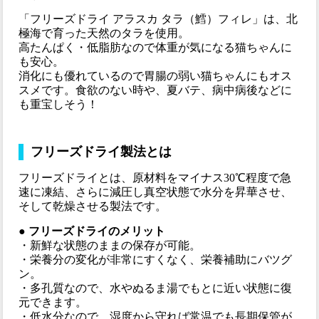
「フリーズドライ アラスカ タラ（鱈）フィレ」は、北
極海で育った天然のタラを使用。
高たんぱく・低脂肪なので体重が気になる猫ちゃんに
も安心。
消化にも優れているので胃腸の弱い猫ちゃんにもオス
スメです。食欲のない時や、夏バテ、病中病後などに
も重宝しそう！
フリーズドライ製法とは
フリーズドライとは、原材料をマイナス30℃程度で急
速に凍結、さらに減圧し真空状態で水分を昇華させ、
そして乾燥させる製法です。
● フリーズドライのメリット
・新鮮な状態のままの保存が可能。
・栄養分の変化が非常にすくなく、栄養補助にバツグ
ン。
・多孔質なので、水やぬるま湯でもとに近い状態に復
元できます。
・低水分なので、湿度から守れば常温でも長期保管が