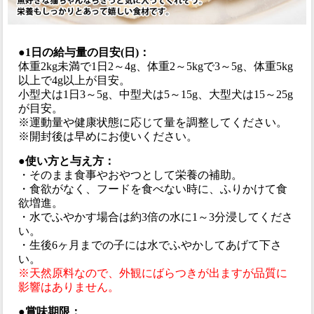
●1日の給与量の目安(日)：
体重2kg未満で1日2～4g、体重2～5kgで3～5g、体重5kg
以上で4g以上が目安。
小型犬は1日3～5g、中型犬は5～15g、大型犬は15～25g
が目安。
※運動量や健康状態に応じて量を調整してください。
※開封後は早めにお使いください。
●使い方と与え方：
・そのまま食事やおやつとして栄養の補助。
・食欲がなく、フードを食べない時に、ふりかけて食
欲増進。
・水でふやかす場合は約3倍の水に1～3分浸してくださ
い。
・生後6ヶ月までの子には水でふやかしてあげて下さ
い。
※天然原料なので、外観にばらつきが出ますが品質に
影響はありません。
●賞味期限：