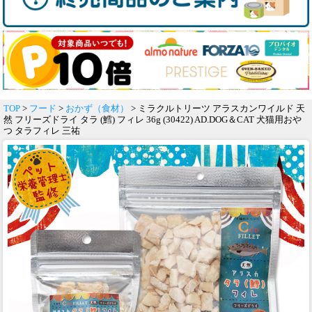
TOP
>
フード
>
おかず（食材）
> ミラクルトリーツ アラスカンワイルド 天
然 フリーズドライ タラ (鱈) フィレ 36g (30422) AD.DOG＆CAT 犬猫用おや
つ タラフィレ 三祐