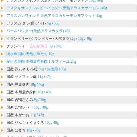
アラスカンワイルド 天然アラスカサーモンフィレ
10g
/
40g
アスタキサンチンルビーパウダー(天然アラスカサーモン) 40g
アラスカンワイルド 天然アラスカサーモン皮フラット 15g
アラスカ タラ(鱈)フィレ
9g
/
36g
パールパウダー(天然アラスカタラ) 40g
タランベリー (クランベリー×天然タラ)
2g
/
10g
/
40g
クランベリー
【人もOK】
7g
/
28g
淡水魚 湖の天然小魚たち 10g
紀伊の鹿肉 本州鹿赤身肉ミルフィーユ 20g
国産 鶏ムネ肉 小粒
50g
/
お徳用 180g
国産 サメフィレ肉
11g
/
45g
国産 豚赤身肉
10g
/
40g
国産 本州鹿赤身肉
10g
/
40g
国産 合鴨ささみ
9g
/
36g
国産 合鴨レバー
10g
/
40g
国産 本がつお
11g
/
45g
国産 びんちょうまぐろ
10g
/
40g
国産 はまち
10g
/
40g