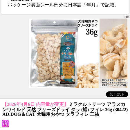
パッケージ裏面シール部分に日本語「年月」で記載。
【2026年4月6日 内容量が変更】
ミラクルトリーツ アラスカ
ンワイルド 天然 フリーズドライ タラ (鱈) フィレ 36g (30422)
AD.DOG＆CAT 犬猫用おやつ タラフィレ 三祐