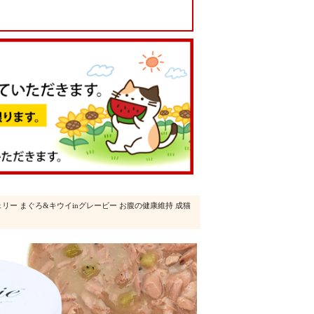
e シェリー まぐろ&キウイinグレービー お腹の健康維持 成猫