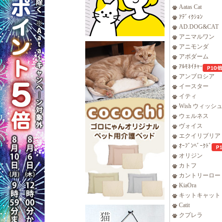
Aatas Cat
ｱﾃﾞｨｸｼｮﾝ
AD.DOG&CAT
アニマルワン
アニモンダ
アボダーム
ｱﾙﾓﾈｲﾁｬｰ
アンブロシア
イースター
イティ
Wish ウィッシ
ウェルネス
ヴォイス
エクイリブリア
ｵｰﾌﾞﾝﾍﾞｰｸﾄﾞ
オリジン
カトフ
カントリーロー
KiaOra
キットキャット
Catit
クプレラ