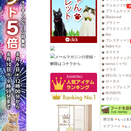
フォルツァ10
プライムケイズ
Blackwood
プラミー
ブリスミックス
Brit
プレスティージ
Bailey+Co
ボスケス
ホリスティック
meow(ミャウ)
ラウズ
REGAL リーガ
ロータス
ロットプレミア
RONRON
ワイソン
療法食
▼
もっと見
ケアフード
▼
もっ