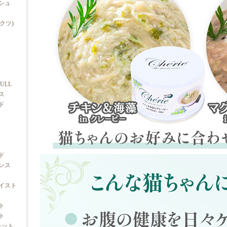
シュ
ダクツ)
FULL
ス
ド
ド
ンス
イスト
ト
ト
ャット