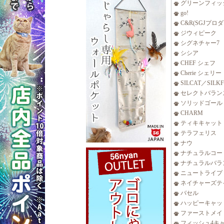
グリーンフィッ
go!
C&R(SGJプロ
ジウィピーク
シグネチャー7
シシア
CHEF シェフ
Cherie シェリー
SILCAT／SILK
セレクトバラン
ソリッドゴール
CHARM
ティキキャット
テラフェリス
ナウ
ナチュラルコー
ナチュラルバラ
ニュートライプ
ネイチャーズテ
バセル
ハッピーキャッ
ファーストメイ
フィッシュ4キ