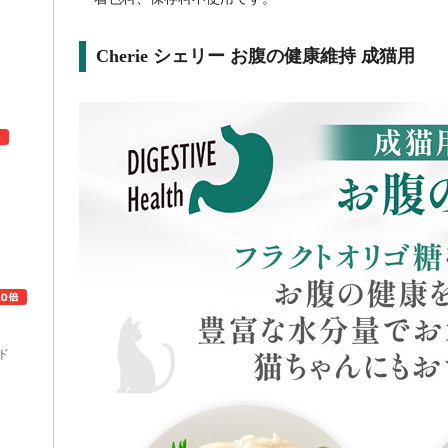
Cherie シェリー お腹の健康維持 成猫用
ュ
ド