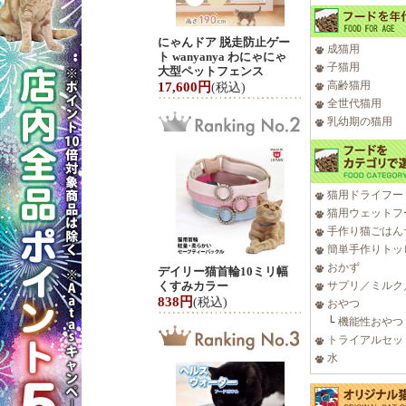
にゃんドア 脱走防止ゲー
成猫用
ト wanyanya わにゃにゃ
子猫用
大型ペットフェンス
高齢猫用
17,600円
(税込)
全世代猫用
乳幼期の猫用
猫用ドライフー
猫用ウェットフ
手作り猫ごはん
簡単手作りトッ
おかず
デイリー猫首輪10ミリ幅
くすみカラー
サプリ／ミルク
838円
(税込)
おやつ
└
機能性おやつ
トライアルセッ
水