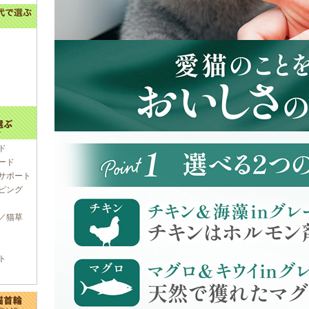
ド
ード
サポート
ピング
／猫草
ト