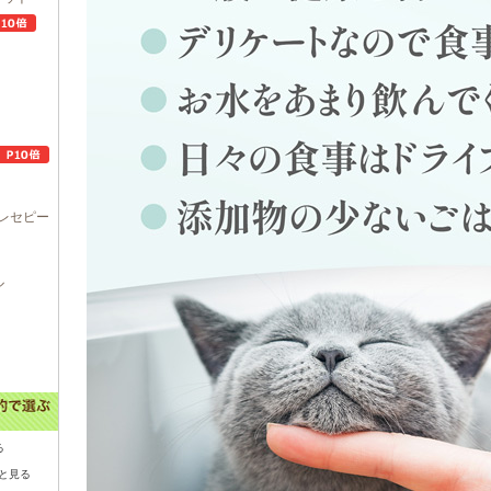
レセピー
ル
る
と見る