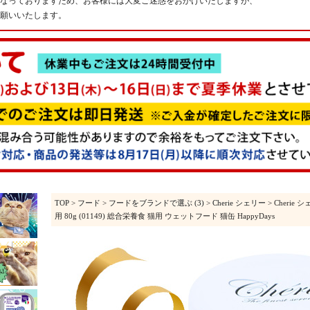
なっておりますため、お客様には大変ご迷惑をおかけいたしますが、
願いいたします。
TOP
>
フード
>
フードをブランドで選ぶ (3)
>
Cherie シェリー
> Cheri
用 80g (01149) 総合栄養食 猫用 ウェットフード 猫缶 HappyDays