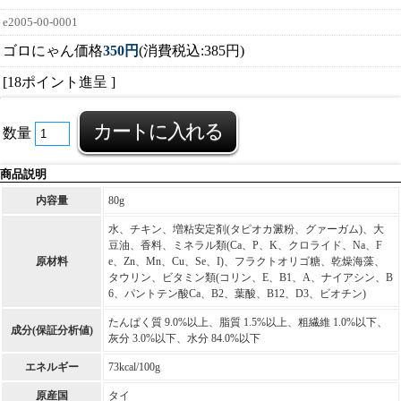
e2005-00-0001
ゴロにゃん価格
350円
(消費税込:385円)
[18ポイント進呈 ]
数量
商品説明
内容量
80g
水、チキン、増粘安定剤(タピオカ澱粉、グァーガム)、大
豆油、香料、ミネラル類(Ca、P、K、クロライド、Na、F
原材料
e、Zn、Mn、Cu、Se、I)、フラクトオリゴ糖、乾燥海藻、
タウリン、ビタミン類(コリン、E、B1、A、ナイアシン、B
6、パントテン酸Ca、B2、葉酸、B12、D3、ビオチン)
たんぱく質 9.0%以上、脂質 1.5%以上、粗繊維 1.0%以下、
成分(保証分析値)
灰分 3.0%以下、水分 84.0%以下
エネルギー
73kcal/100g
原産国
タイ