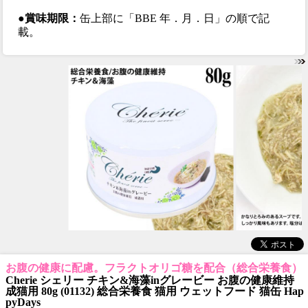
●賞味期限：
缶上部に「BBE 年．月．日」の順で記
載。
お腹の健康に配慮。フラクトオリゴ糖を配合（総合栄養食）
Cherie シェリー チキン&海藻inグレービー お腹の健康維持
成猫用 80g (01132) 総合栄養食 猫用 ウェットフード 猫缶 Hap
pyDays