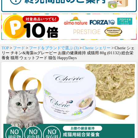
TOP
>
フード
>
フードをブランドで選ぶ (3)
>
Cherie シェリー
> Cherie シェ
リー チキン&海藻inグレービー お腹の健康維持 成猫用 80g (01132) 総合栄
養食 猫用 ウェットフード 猫缶 HappyDays