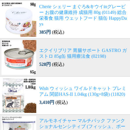
Cherie シェリー まぐろ&キウイinグレービ
ー お腹の健康維持 成猫用 80g (01149) 総合
栄養食 猫用 ウェットフード 猫缶 HappyDa
ys
385円
(税込)
エクイリブリア 胃腸サポート GASTRO ガ
ストロ 85g缶 猫用療法食 (02198)
528円
(税込)
Wish ウィッシュ ワイルドキャット プレミ
アム 関節HAS-II 1.04kg (130g×8袋) (11820)
3,410円
(税込)
アルモネイチャー マルチパック ファンク
ショナルセンシティブ (フィッシュ、ポー