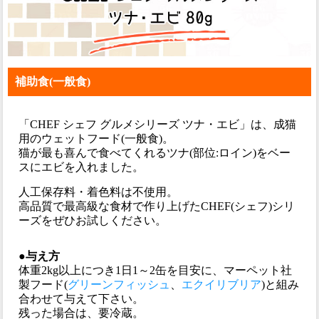
補助食(一般食)
「CHEF シェフ グルメシリーズ ツナ・エビ」は、成猫
用のウェットフード(一般食)。
猫が最も喜んで食べてくれるツナ(部位:ロイン)をベー
スにエビを入れました。
人工保存料・着色料は不使用。
高品質で最高級な食材で作り上げたCHEF(シェフ)シリ
ーズをぜひお試しください。
●与え方
体重2kg以上につき1日1～2缶を目安に、マーペット社
製フード(
グリーンフィッシュ
、
エクイリブリア
)と組み
合わせて与えて下さい。
残った場合は、要冷蔵。