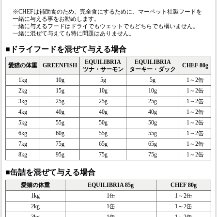
※CHEFは補助食のため、完全食にするために、マーペット社製フードを
一緒に与える事をお勧めします。
一緒に与えるフードはドライでもウェットでもどちらでも構いません。
一緒に混ぜて与えても特に問題はありません。
■ドライフードを混ぜて与える場合
EQUILIBRIA
EQUILIBRIA
愛猫の体重
GREENFISH
CHEF 80g
ツナ・サーモン
ターキー・ダック
1kg
10g
5g
5g
1～2缶
2kg
15g
10g
10g
1～2缶
3kg
25g
25g
25g
1～2缶
4kg
40g
40g
40g
1～2缶
5kg
55g
50g
50g
1～2缶
6kg
60g
55g
55g
1～2缶
7kg
75g
65g
65g
1～2缶
8kg
95g
75g
75g
1～2缶
■缶詰を混ぜて与える場合
愛猫の体重
EQUILIBRIA 85g
CHEF 80g
1kg
1缶
1～2缶
2kg
1缶
1～2缶
3kg
1缶
1～2缶