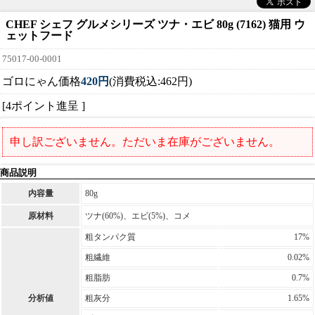
CHEF シェフ グルメシリーズ ツナ・エビ 80g (7162) 猫用 ウ
ェットフード
75017-00-0001
ゴロにゃん価格
420円
(消費税込:462円)
[4ポイント進呈 ]
申し訳ございません。ただいま在庫がございません。
商品説明
内容量
80g
原材料
ツナ(60%)、エビ(5%)、コメ
粗タンパク質
17%
粗繊維
0.02%
粗脂肪
0.7%
分析値
粗灰分
1.65%