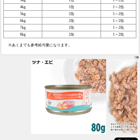
4kg
1缶
1～2缶
5kg
2缶
1～2缶
6kg
2缶
1～2缶
7kg
2缶
1～2缶
8kg
2缶
1～2缶
※あくまでも参考給与量になります。