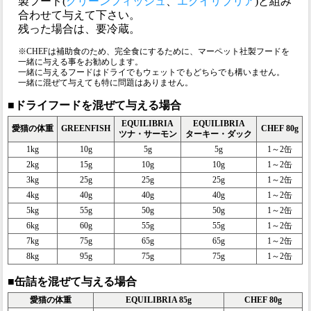
製フード(
グリーンフィッシュ
、
エクイリブリア
)と組み
合わせて与えて下さい。
残った場合は、要冷蔵。
※CHEFは補助食のため、完全食にするために、マーペット社製フードを
一緒に与える事をお勧めします。
一緒に与えるフードはドライでもウェットでもどちらでも構いません。
一緒に混ぜて与えても特に問題はありません。
■ドライフードを混ぜて与える場合
EQUILIBRIA
EQUILIBRIA
愛猫の体重
GREENFISH
CHEF 80g
ツナ・サーモン
ターキー・ダック
1kg
10g
5g
5g
1～2缶
2kg
15g
10g
10g
1～2缶
3kg
25g
25g
25g
1～2缶
4kg
40g
40g
40g
1～2缶
5kg
55g
50g
50g
1～2缶
6kg
60g
55g
55g
1～2缶
7kg
75g
65g
65g
1～2缶
8kg
95g
75g
75g
1～2缶
■缶詰を混ぜて与える場合
愛猫の体重
EQUILIBRIA 85g
CHEF 80g