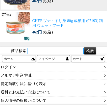
462円
(税込)
CHEF ツナ・すり身 80g 成猫用 (07193) 猫
用 ウェットフード
462円
(税込)
商品検索
ホーム
マイページ
カート
ログイン
メルマガ申込/停止
特定商取引法に基づく表示
送料とお支払い方法について
個人情報の取扱いについて