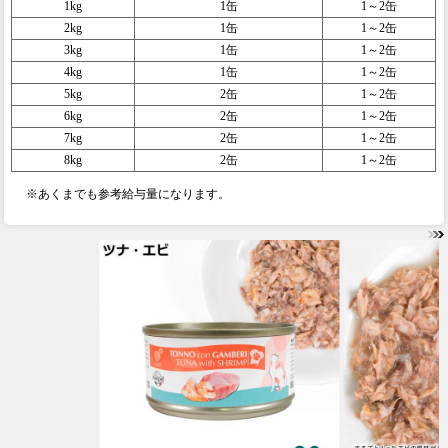
1kg
1缶
1～2缶
2kg
1缶
1～2缶
3kg
1缶
1～2缶
4kg
1缶
1～2缶
5kg
2缶
1～2缶
6kg
2缶
1～2缶
7kg
2缶
1～2缶
8kg
2缶
1～2缶
※あくまでも参考給与量になります。