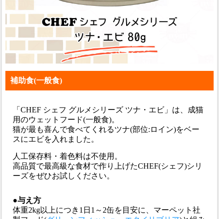
補助食(一般食)
「CHEF シェフ グルメシリーズ ツナ・エビ」は、成猫
用のウェットフード(一般食)。
猫が最も喜んで食べてくれるツナ(部位:ロイン)をベー
スにエビを入れました。
人工保存料・着色料は不使用。
高品質で最高級な食材で作り上げたCHEF(シェフ)シリ
ーズをぜひお試しください。
●与え方
体重2kg以上につき1日1～2缶を目安に、マーペット社