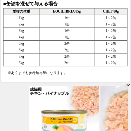
■缶詰を混ぜて与える場合
愛猫の体重
EQUILIBRIA 85g
CHEF 80g
1kg
1缶
1～2缶
2kg
1缶
1～2缶
3kg
1缶
1～2缶
4kg
1缶
1～2缶
5kg
2缶
1～2缶
6kg
2缶
1～2缶
7kg
2缶
1～2缶
8kg
2缶
1～2缶
※あくまでも参考給与量になります。