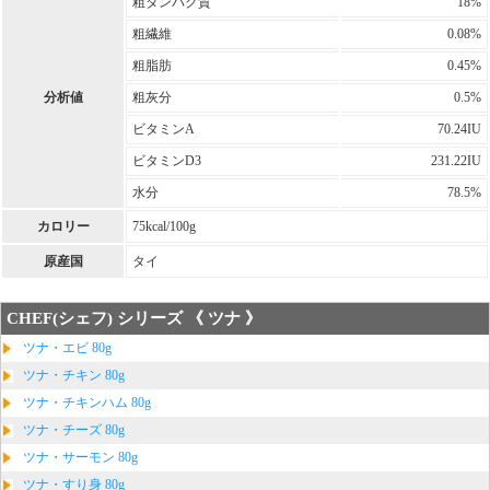
粗タンパク質
18%
粗繊維
0.08%
粗脂肪
0.45%
分析値
粗灰分
0.5%
ビタミンA
70.24IU
ビタミンD3
231.22IU
水分
78.5%
カロリー
75kcal/100g
原産国
タイ
CHEF(シェフ) シリーズ 《 ツナ 》
ツナ・エビ 80g
ツナ・チキン 80g
ツナ・チキンハム 80g
ツナ・チーズ 80g
ツナ・サーモン 80g
ツナ・すり身 80g