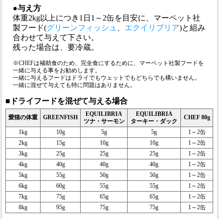
●与え方
体重2kg以上につき1日1～2缶を目安に、マーペット社
製フード(
グリーンフィッシュ
、
エクイリブリア
)と組み
合わせて与えて下さい。
残った場合は、要冷蔵。
※CHEFは補助食のため、完全食にするために、マーペット社製フードを
一緒に与える事をお勧めします。
一緒に与えるフードはドライでもウェットでもどちらでも構いません。
一緒に混ぜて与えても特に問題はありません。
■ドライフードを混ぜて与える場合
EQUILIBRIA
EQUILIBRIA
愛猫の体重
GREENFISH
CHEF 80g
ツナ・サーモン
ターキー・ダック
1kg
10g
5g
5g
1～2缶
2kg
15g
10g
10g
1～2缶
3kg
25g
25g
25g
1～2缶
4kg
40g
40g
40g
1～2缶
5kg
55g
50g
50g
1～2缶
6kg
60g
55g
55g
1～2缶
7kg
75g
65g
65g
1～2缶
8kg
95g
75g
75g
1～2缶