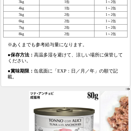
3kg
1缶
1～2缶
4kg
1缶
1～2缶
5kg
2缶
1～2缶
6kg
2缶
1～2缶
7kg
2缶
1～2缶
8kg
2缶
1～2缶
※あくまでも参考給与量になります。
●保存方法：
高温多湿を避けて、涼しい場所に保管して
ください。
●賞味期限：
缶底面に「EXP：日／月／年」の順で記
載。