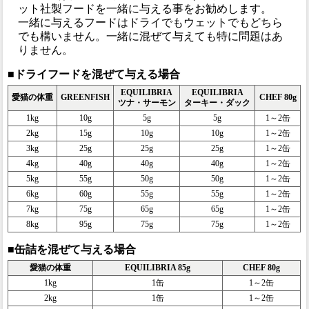
ット社製フードを一緒に与える事をお勧めします。
一緒に与えるフードはドライでもウェットでもどちら
でも構いません。一緒に混ぜて与えても特に問題はあ
りません。
■ドライフードを混ぜて与える場合
EQUILIBRIA
EQUILIBRIA
愛猫の体重
GREENFISH
CHEF 80g
ツナ・サーモン
ターキー・ダック
1kg
10g
5g
5g
1～2缶
2kg
15g
10g
10g
1～2缶
3kg
25g
25g
25g
1～2缶
4kg
40g
40g
40g
1～2缶
5kg
55g
50g
50g
1～2缶
6kg
60g
55g
55g
1～2缶
7kg
75g
65g
65g
1～2缶
8kg
95g
75g
75g
1～2缶
■缶詰を混ぜて与える場合
愛猫の体重
EQUILIBRIA 85g
CHEF 80g
1kg
1缶
1～2缶
2kg
1缶
1～2缶