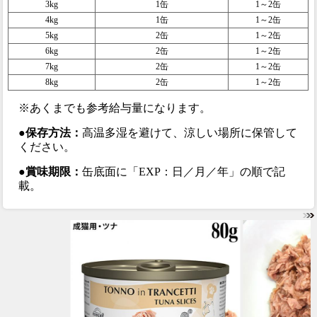
3kg
1缶
1～2缶
4kg
1缶
1～2缶
5kg
2缶
1～2缶
6kg
2缶
1～2缶
7kg
2缶
1～2缶
8kg
2缶
1～2缶
※あくまでも参考給与量になります。
●保存方法：
高温多湿を避けて、涼しい場所に保管して
ください。
●賞味期限：
缶底面に「EXP：日／月／年」の順で記
載。