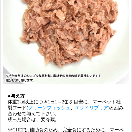
●与え方
体重2kg以上につき1日1～2缶を目安に、マーペット社
製フード(
グリーンフィッシュ
、
エクイリブリア
)と組み
合わせて与えて下さい。
残った場合は、要冷蔵。
※CHEFは補助食のため、完全食にするために、マーペ