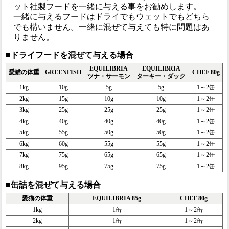
ット社製フードを一緒に与える事をお勧めします。
一緒に与えるフードはドライでもウェットでもどちら
でも構いません。一緒に混ぜて与えても特に問題はあ
りません。
■ドライフードを混ぜて与える場合
EQUILIBRIA
EQUILIBRIA
愛猫の体重
GREENFISH
CHEF 80g
ツナ・サーモン
ターキー・ダック
1kg
10g
5g
5g
1～2缶
2kg
15g
10g
10g
1～2缶
3kg
25g
25g
25g
1～2缶
4kg
40g
40g
40g
1～2缶
5kg
55g
50g
50g
1～2缶
6kg
60g
55g
55g
1～2缶
7kg
75g
65g
65g
1～2缶
8kg
95g
75g
75g
1～2缶
■缶詰を混ぜて与える場合
愛猫の体重
EQUILIBRIA 85g
CHEF 80g
1kg
1缶
1～2缶
2kg
1缶
1～2缶