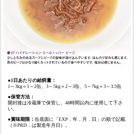
●1日あたりの給餌量：
1～3kg＝1～2缶、3～5kg＝2～3缶、5～7kg＝3～3.5缶
●保管方法：
開封後は冷蔵庫で保管し、48時間以内に使用して下さ
い。
●賞味期限：
缶底面に「EXP．年．月．日」の順で記載
（※PRD．は製造年月日）。