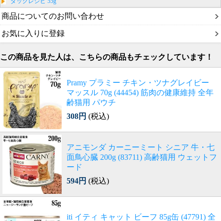
ダックレシピ 55g
商品についてのお問い合わせ
お気に入りに登録
この商品を見た人は、こちらの商品もチェックしています！
Pramy プラミー チキン・ツナグレイビー
マッスル 70g (44454) 筋肉の健康維持 全年
齢猫用 パウチ
308円
(税込)
アニモンダ カーニーミート シニア 牛・七
面鳥心臓 200g (83711) 高齢猫用 ウェットフ
ード
594円
(税込)
iti イティ キャット ビーフ 85g缶 (47791) 全