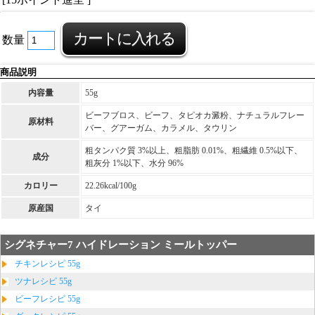
数量
商品説明
内容量
55g
ビーフブロス、ビーフ、タピオカ澱粉、ナチュラルフレー
原材料
バー、グアーガム、カラメル、タウリン
粗タンパク質 3%以上、粗脂肪 0.01%、粗繊維 0.5%以下、
成分
粗灰分 1%以下、水分 96%
カロリー
22.26kcal/100g
原産国
タイ
シグネチャー7 ハイドレーション ミールトッパー
チキンレシピ 55g
ツナレシピ 55g
ビーフレシピ 55g