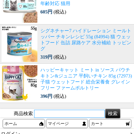
年齢対応 猫用
605円
(税込)
シグネチャー7 ハイドレーション ミールト
ッパー チキンレシピ 55g (84994) 猫 ウェッ
トフード 缶詰 尿路ケア 水分補給 トッピン
グ
319円
(税込)
ハッピーキャット ミート in ソース パウチ
キトン&ジュニア 平飼いチキン 85g (72973)
子猫 ウェットフード 総合栄養食 グレイン
フリー ファームポルトリー
396円
(税込)
商品検索
ホーム
マイページ
カート
ログイン