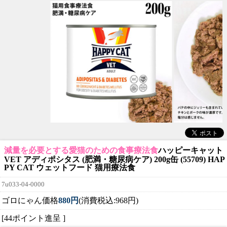
減量を必要とする愛猫のための食事療法食
ハッピーキャット
VET アディポシタス (肥満・糖尿病ケア) 200g缶 (55709) HAP
PY CAT ウェットフード 猫用療法食
7u033-04-0000
ゴロにゃん価格
880円
(消費税込:968円)
[44ポイント進呈 ]