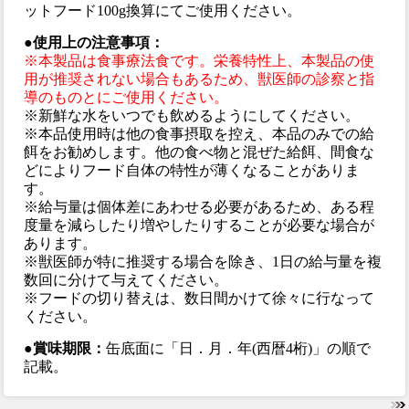
ットフード100g換算にてご使用ください。
●使用上の注意事項：
※本製品は食事療法食です。栄養特性上、本製品の使
用が推奨されない場合もあるため、獣医師の診察と指
導のものとにご使用ください。
※新鮮な水をいつでも飲めるようにしてください。
※本品使用時は他の食事摂取を控え、本品のみでの給
餌をお勧めします。他の食べ物と混ぜた給餌、間食な
どによりフード自体の特性が薄くなることがありま
す。
※給与量は個体差にあわせる必要があるため、ある程
度量を減らしたり増やしたりすることが必要な場合が
あります。
※獣医師が特に推奨する場合を除き、1日の給与量を複
数回に分けて与えてください。
※フードの切り替えは、数日間かけて徐々に行なって
ください。
●賞味期限：
缶底面に「日．月．年(西暦4桁)」の順で
記載。