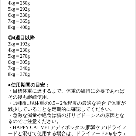
4kg＝250g
5kg＝292g
6kg＝330g
7kg＝365g
8kg＝400g
◎4週目以降
3kg＝193g
4kg＝230g
5kg＝270g
6kg＝305g
7kg＝340g
8kg＝370g
●使用期間の目安：
・目標体重に達するまで。体重の維持に必要であれば
その後も継続使用。
・1週間に現体重の0.5～2％程度の最適な割合で体重が
減少していることを定期的に確認してください。
・急激な減量や絶食は猫の肝リピドーシスの原因とな
るのでご注意ください。
・HAPPY CAT VETアディポシタス(肥満ケア)ドライフ
ードと混ぜて使用する場合は、ドライフード20gをウェ