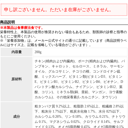
申し訳ございません。ただいま在庫がございません。
商品説明
※本製品は食事療法食です。
栄養特性上、本製品の使用が推奨されない場合もあるため、獣医師の診察と指導の
もとにご使用ください。
※「栄養添加物」は、メーカー公式サイトの通りに記載しています（商品説明ラベ
ルにはサイズ上、記載を省略している場合がございます）。
内容量
200g
チキン(精肉および内臓肉)、ポーク(精肉および内臓肉)、パ
ンプキン、キャロット、セルロース、ミネラル、サーモン
オイル、グルコサミン、チコリの根、コンドロイチン硫
酸、ミックスハーブ、ビタミン類(ビタミンD3、ビタミン
原材料
E、ビタミンB1、ビタミンB2、ビタミンB6、ビオチン、D
パントテン酸カルシウム、ナイアシン、ビタミンB12、葉
酸、コリン)、ミネラル類(銅、亜鉛、マンガン、ヨウ素酸
カルシウム)、その他栄養素(L-カルニチン、タウリン)
粗タンパク質 9.2%以上、粗脂肪 2.6%以上、粗繊維 2.8%以
下、粗灰分 1.7%以下、粗炭水化物 1.7%、水分 82%以下、
成分
カルシウム 0.26%、リン 0.18%、カリウム 0.21%、ナトリウ
ム 0.1%、マグネシウム 0.02%、クロライド 0.14%、サルフ
ァイド 0.13%、オメガ6脂肪酸 0.45%、オメガ3脂肪酸 0.1%