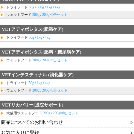
ドライフード
50g
/
300g
/
1kg
/
4kg
ウェットフード
200g
/
200g×6缶セット
VETアディポシタス(肥満ケア)
ドライフード
50g
/
1kg
/
4kg
VETアディポシタス(肥満・糖尿病ケア)
ウェットフード
200g
/
200g×6缶セット
VETインテスティナル (消化器ケア)
ドライフード
50g
/
1kg
/
4kg
ウェットフード
200g
/
200g×6缶セット
VETリカバリー(退院サポート)
犬猫用ウェットフード
200g
/
200g×6缶セット
商品についてのお問い合わせ
お気に入りに登録