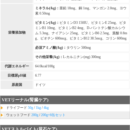
ミネラル(/kg)：
亜鉛 18mg、銅 1mg、マンガン 2.0mg、ヨウ
素 0.50mg
ビタミン(/kg)：
ビタミンD3 150IU、ビタミンE 25mg、ビタ
ミンB1 10mg、ビタミンB2 4mg、D-パントテン酸カルシウ
栄養添加物
ム 5.3mg、ナイアシン 25mg、ビタミンB6 2.5mg、葉酸 0.8m
g、ビオチン 600mcg、ビタミンB12 38.5mcg、コリン 600mg
必須アミノ酸(/kg)：
タウリン 500mg
その他栄養(/kg)：
L-カルニチン(mg) 300mg
代謝エネルギー
64.0kcal/100g
目標尿pH値
6.77
原産国
ドイツ
VETリーナル(腎臓ケア)
ドライフード
50g
/
1kg
/
4kg
ウェットフード
200g
/
200g×6缶セット
VETストルバイト(尿石ケア)