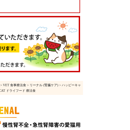
>
VET 食事療法食
>
リーナル (腎臓ケア)
> ハッピーキャ
Y CAT ドライフード 療法食