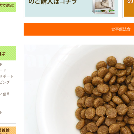
食事療法食
ド
ード
サポート
ピング
／猫草
ト