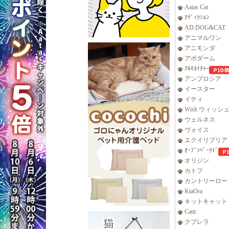
Aatas Cat
ｱﾃﾞｨｸｼｮﾝ
AD.DOG&CAT
アニマルワン
アニモンダ
アボダーム
ｱﾙﾓﾈｲﾁｬｰ
アンブロシア
イースター
イティ
Wish ウィッシ
ウェルネス
ヴォイス
エクイリブリア
ｵｰﾌﾞﾝﾍﾞｰｸﾄﾞ
オリジン
カトフ
カントリーロー
KiaOra
キットキャット
Catit
クプレラ