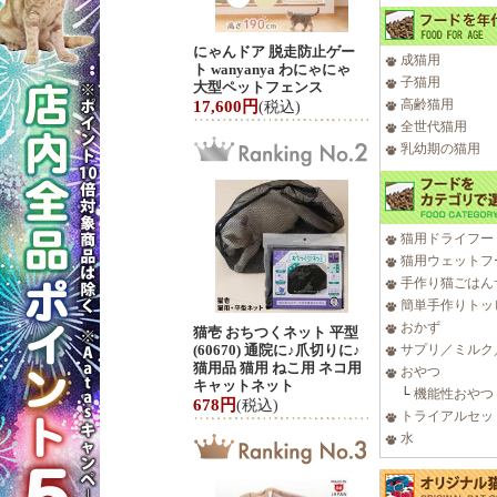
にゃんドア 脱走防止ゲー
成猫用
ト wanyanya わにゃにゃ
子猫用
大型ペットフェンス
高齢猫用
17,600円
(税込)
全世代猫用
乳幼期の猫用
猫用ドライフー
猫用ウェットフ
手作り猫ごはん
簡単手作りトッ
おかず
猫壱 おちつくネット 平型
(60670) 通院に♪爪切りに♪
サプリ／ミルク
猫用品 猫用 ねこ用 ネコ用
おやつ
キャットネット
└
機能性おやつ
678円
(税込)
トライアルセッ
水