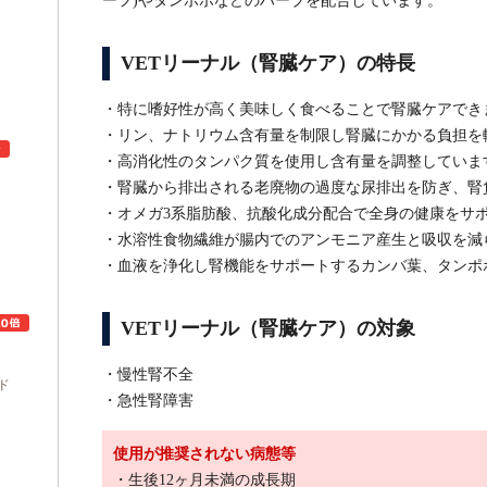
ーフ)やタンポポなどのハーブを配合しています。
VETリーナル（腎臓ケア）の特長
・特に嗜好性が高く美味しく食べることで腎臓ケアでき
・リン、ナトリウム含有量を制限し腎臓にかかる負担を
・高消化性のタンパク質を使用し含有量を調整していま
・腎臓から排出される老廃物の過度な尿排出を防ぎ、腎
・オメガ3系脂肪酸、抗酸化成分配合で全身の健康をサ
ュ
・水溶性食物繊維が腸内でのアンモニア産生と吸収を減
・血液を浄化し腎機能をサポートするカンバ葉、タンポ
VETリーナル（腎臓ケア）の対象
・慢性腎不全
ド
・急性腎障害
使用が推奨されない病態等
・生後12ヶ月未満の成長期