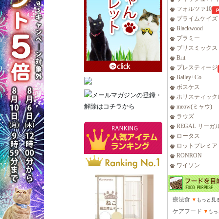
フォルツァ10
プライムケイズ
Blackwood
プラミー
ブリスミックス
Brit
プレスティージ
Bailey+Co
ボスケス
ホリスティック
meow(ミャウ)
ラウズ
REGAL リーガ
ロータス
ロットプレミア
RONRON
ワイソン
療法食
▼
もっと見
ケアフード
▼
もっ