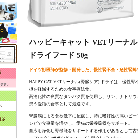
ハッピーキャット VETリーナ
ドライフード 50g
ドイツ獣医師が監修・開発した、慢性腎不全・急性腎障
HAPPY CAT VETリーナル(腎臓ケア) ドライは、
担を軽減するための食事療法食。
高消化性の良質なタンパク質を使用し、リン、ナトリウ
患う愛猫の食事として最適です。
て
腎臓病による食欲低下に配慮し、特に嗜好性の高いビー
シピで食事量を増やし、愛猫の栄養吸収をサポート。
血液を浄化し腎機能をサポートする作用があるとして古