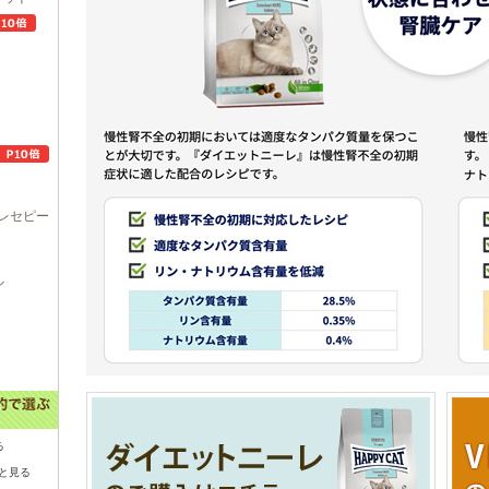
レセピー
ル
る
と見る