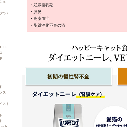
シュ
・妊娠授乳期
・膵炎
ダクツ)
・高脂血症
・脂質消化不良の猫
FULL
ス
ド
ド
ンス
イスト
ト
ト
ャット