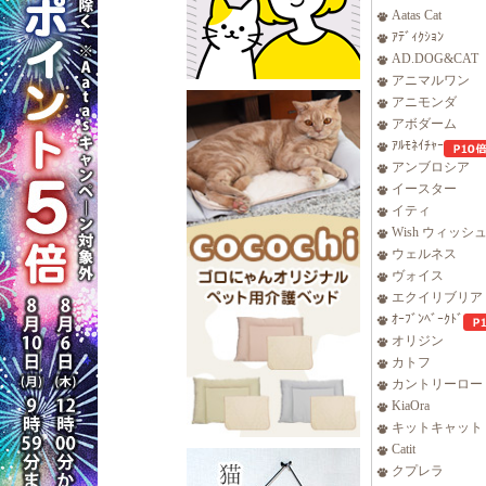
Aatas Cat
ｱﾃﾞｨｸｼｮﾝ
AD.DOG&CAT
アニマルワン
アニモンダ
アボダーム
ｱﾙﾓﾈｲﾁｬｰ
アンブロシア
イースター
イティ
Wish ウィッシ
ウェルネス
ヴォイス
エクイリブリア
ｵｰﾌﾞﾝﾍﾞｰｸﾄﾞ
オリジン
カトフ
カントリーロー
KiaOra
キットキャット
Catit
クプレラ