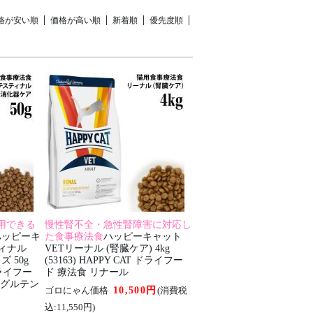
格が安い順
価格が高い順
新着順
優先度順
用できる
慢性腎不全・急性腎障害に対応し
ハッピーキ
た食事療法食
ハッピーキャット
ティナル
VETリーナル (腎臓ケア) 4kg
 50g
(53163) HAPPY CAT ドライフー
 ドライフー
ド 療法食 リナール
 グルテン
10,500円
ゴロにゃん価格
(消費税
込:11,550円)