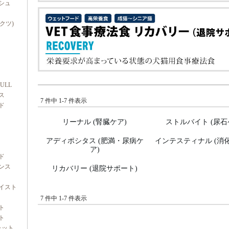
シュ
ダクツ)
FULL
ス
7 件中 1-7 件表示
ド
リーナル (腎臓ケア)
ストルバイト (尿石
アディポシタス (肥満・尿病ケ
インテスティナル (消
ア)
ド
ンス
リカバリー (退院サポート)
イスト
7 件中 1-7 件表示
ト
ト
ャット