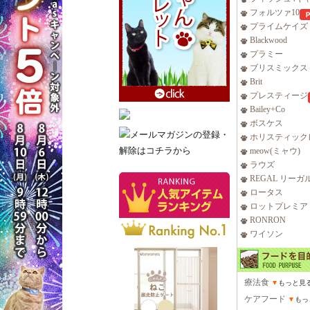
フォルツァ10
プライムケイズ
Blackwood
プラミー
ブリスミックス
Brit
プレスティージ
Bailey+Co
ボスケス
ホリスティック
meow(ミャウ)
ラウズ
REGAL リーガ
ロータス
ロットプレミア
RONRON
ワイソン
療法食
▼
もっと見
ケアフード
▼
もっ