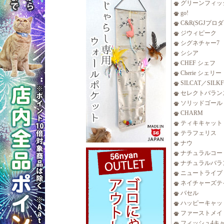
グリーンフィッ
go!
C&R(SGJプロ
ジウィピーク
シグネチャー7
シシア
CHEF シェフ
Cherie シェリー
SILCAT／SILK
セレクトバラン
ソリッドゴール
CHARM
ティキキャット
テラフェリス
ナウ
ナチュラルコー
ナチュラルバラ
ニュートライプ
ネイチャーズテ
バセル
ハッピーキャッ
ファーストメイ
フィッシュ4キ