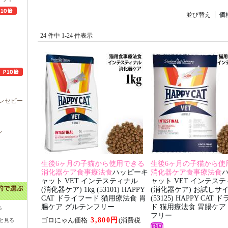
並び替え
価
24 件中 1-24 件表示
レセピー
ル
生後6ヶ月の子猫から使用できる
生後6ヶ月の子猫から使
消化器ケア食事療法食
ハッピーキ
消化器ケア食事療法食
ャット VET インテスティナル
ャット VET インテス
(消化器ケア) 1kg (53101) HAPPY
(消化器ケア) お試しサイズ
CAT ドライフード 猫用療法食 胃
(53125) HAPPY CAT
腸ケア グルテンフリー
ド 猫用療法食 胃腸ケア
る
フリー
3,800円
ゴロにゃん価格
(消費税
と見る