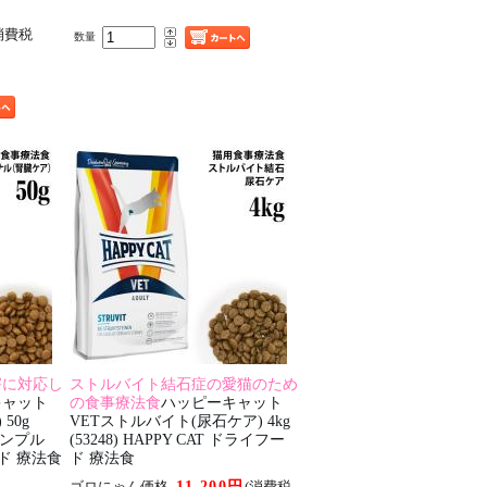
消費税
数量
害に対応し
ストルバイト結石症の愛猫のため
キャット
の食事療法食
ハッピーキャット
50g
VETストルバイト(尿石ケア) 4kg
 サンプル
(53248) HAPPY CAT ドライフー
ード 療法食
ド 療法食
11,200円
ゴロにゃん価格
(消費税