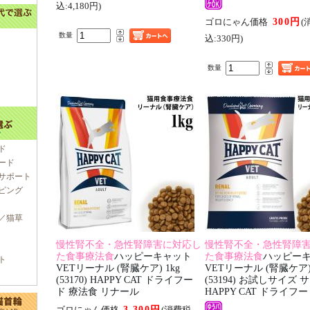
込:4,180円)
300円
ゴロにゃん価格
(
数量
込:330円)
数量
ド
ード
サポート
ピング
／猫草
慢性腎不全・急性腎障害に対応し
慢性腎不全・急性腎障
た食事療法食
ハッピーキャット
た食事療法食
ハッピー
ト
VETリーナル (腎臓ケア) 1kg
VETリーナル (腎臓ケア) 
(53170) HAPPY CAT ドライフー
(53194) お試しサイズ
ド 療法食 リナール
HAPPY CAT ドライフ
3,300円
ゴロにゃん価格
(消費税