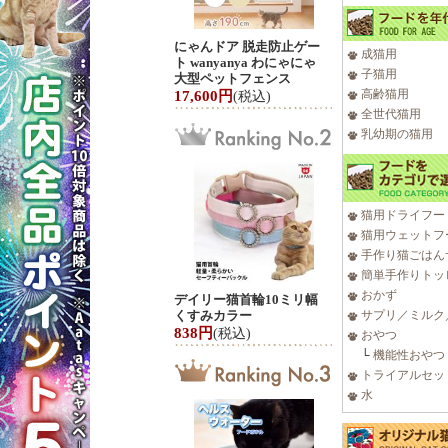
にゃんドア 脱走防止ゲー
成猫用
ト wanyanya わにゃにゃ
子猫用
大型ペットフェンス
高齢猫用
17,600円
(税込)
全世代猫用
乳幼期の猫用
猫用ドライフー
猫用ウェットフ
手作り猫ごはん
簡単手作りトッ
おかず
デイリー猫首輪10ミリ幅
くすみカラー
サプリ／ミルク
838円
(税込)
おやつ
└
機能性おやつ
トライアルセッ
水